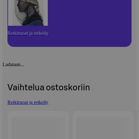
Retkiruoat ja retkeily
Ladataan...
Vaihtelua ostoskoriin
Retkiruoat ja retkeily
Ohita listaus