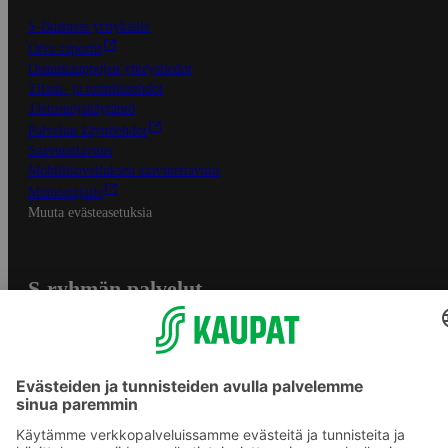
S-Business yrityksille
Oiva-raportit
Osuuskauppojen yhteystiedot
Tilaus- ja toimitusehdot
Tietosuojakäytäntö
Palvelun käyttöehdot
Saavutettavuus
Mobiilisovelluksen saavutettavuus
Mainostajalle
Muuta evästeasetuksia
S-ryhmän palvelut
S-ryhmä
Asiakasomistajuus
Yhteishyvä Ruoka -sovellus
S-ostoslista -sovellus
Prisma.fi