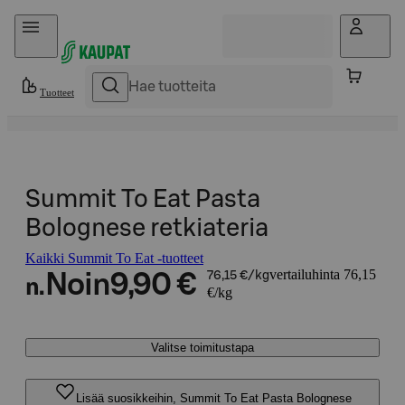
Hyppää sisältöön
Tuotteet
Summit To Eat Pasta
Bolognese retkiateria
Kaikki Summit To Eat -tuotteet
vertailuhinta 76,15
Noin
9,90 €
76,15 €/kg
n.
€/kg
Valitse toimitustapa
Lisää suosikkeihin, Summit To Eat Pasta Bolognese