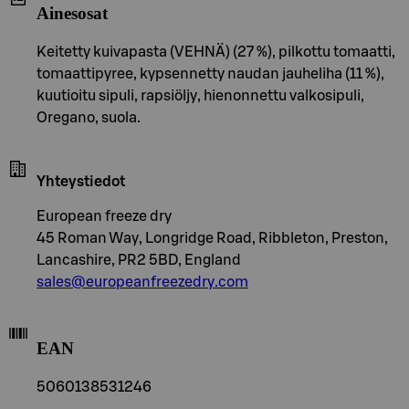
Ainesosat
Keitetty kuivapasta (VEHNÄ) (27 %), pilkottu tomaatti,
tomaattipyree, kypsennetty naudan jauheliha (11 %),
kuutioitu sipuli, rapsiöljy, hienonnettu valkosipuli,
Oregano, suola.
Yhteystiedot
European freeze dry
45 Roman Way, Longridge Road, Ribbleton, Preston,
Lancashire, PR2 5BD, England
sales@europeanfreezedry.com
EAN
5060138531246