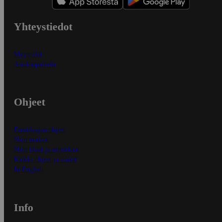
Yhteystiedot
Myymälät
Asiakaspalvelu
Ohjeet
Ensitilaajan ohjeet
Näin maksat
Näin tilaat ja muokkaat
Kaikki ohjeet ja vinkit
In English
Info