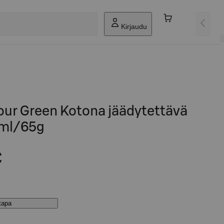
Kirjaudu
Sour Green Kotona jäädytettävä
ml/65g
€
stapa