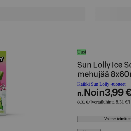
Uusi
Sun Lolly Ice 
mehujää 8x60
Kaikki Sun Lolly -tuotteet
Noin
3,99 
n.
vertailuhinta 8,31 €/l
8,31 €/l
Valitse toimitu