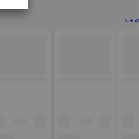
Mehujä