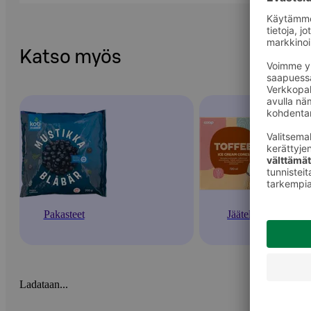
Katso myös
Pakasteet
Jäätelöt
Ladataan...