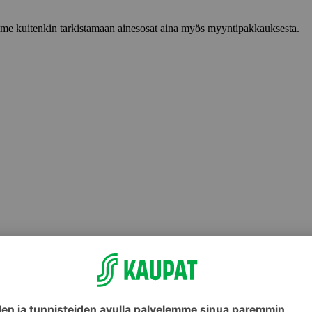
lemme kuitenkin tarkistamaan ainesosat aina myös myyntipakkauksesta.