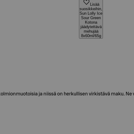
Lisää
suosikkeihin,
Sun Lolly Ice
Sour Green
Kotona
jäädytettävä
mehujää
8x60ml/65g
olmionmuotoisia ja niissä on herkullisen virkistävä maku. Ne