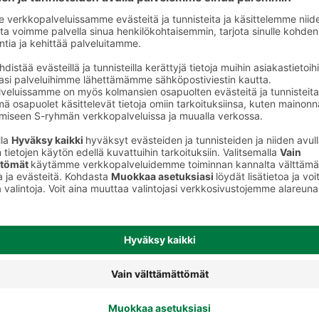
Mehujäät