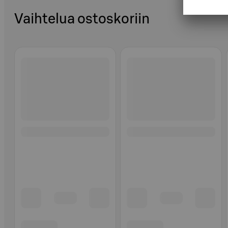
Vaihtelua ostoskoriin
Ohita listaus