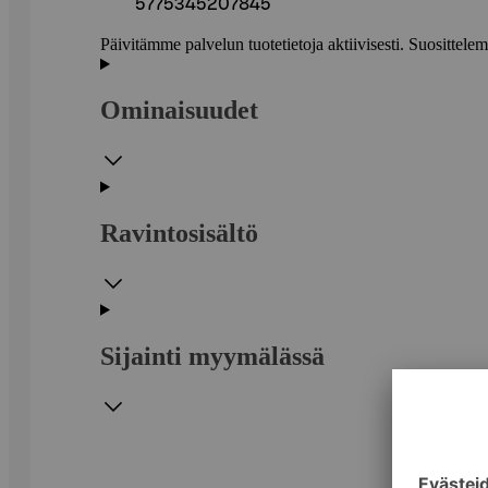
5775345207845
Päivitämme palvelun tuotetietoja aktiivisesti. Suositte
Ominaisuudet
Ravintosisältö
Sijainti myymälässä