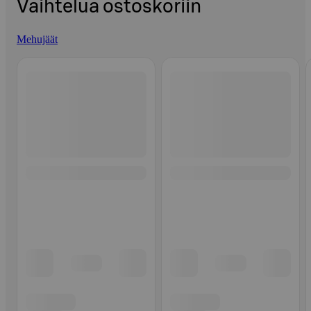
Vaihtelua ostoskoriin
Mehujäät
Ohita listaus