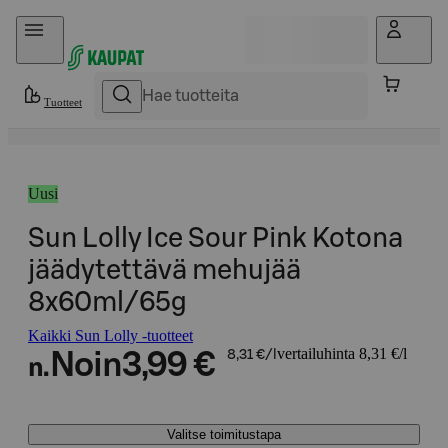
Hyppää sisältöön
Tuotteet
Uusi
Sun Lolly Ice Sour Pink Kotona
jäädytettävä mehujää
8x60ml/65g
Kaikki Sun Lolly -tuotteet
vertailuhinta 8,31 €/l
Noin
3,99 €
8,31 €/l
n.
Valitse toimitustapa