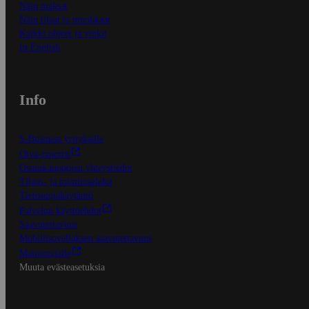
Näin maksat
Näin tilaat ja muokkaat
Kaikki ohjeet ja vinkit
In English
Info
S-Business yrityksille
Oiva-raportit
Osuuskauppojen yhteystiedot
Tilaus- ja toimitusehdot
Tietosuojakäytäntö
Palvelun käyttöehdot
Saavutettavuus
Mobiilisovelluksen saavutettavuus
Mainostajalle
Muuta evästeasetuksia