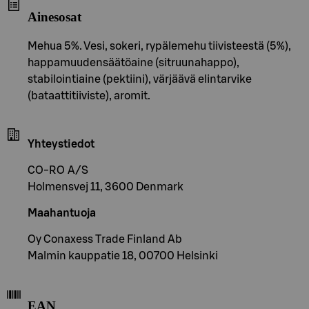
Ainesosat
Mehua 5%. Vesi, sokeri, rypälemehu tiivisteestä (5%),
happamuudensäätöaine (sitruunahappo),
stabilointiaine (pektiini), värjäävä elintarvike
(bataattitiiviste), aromit.
Yhteystiedot
CO-RO A/S
Holmensvej 11, 3600 Denmark
Maahantuoja
Oy Conaxess Trade Finland Ab
Malmin kauppatie 18, 00700 Helsinki
EAN