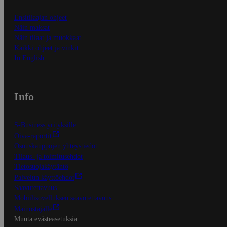
Ensitilaajan ohjeet
Näin maksat
Näin tilaat ja muokkaat
Kaikki ohjeet ja vinkit
In English
Info
S-Business yrityksille
Oiva-raportit
Osuuskauppojen yhteystiedot
Tilaus- ja toimitusehdot
Tietosuojakäytäntö
Palvelun käyttöehdot
Saavutettavuus
Mobiilisovelluksen saavutettavuus
Mainostajalle
Muuta evästeasetuksia