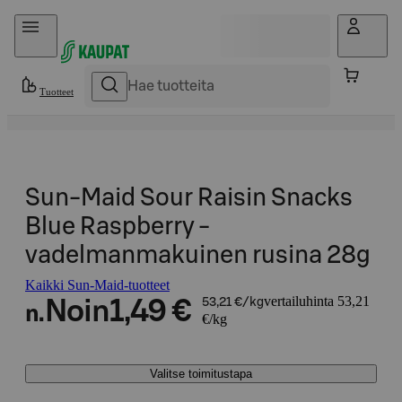
Hyppää sisältöön
Tuotteet
Sun-Maid Sour Raisin Snacks
Blue Raspberry -
vadelmanmakuinen rusina 28g
Kaikki Sun-Maid-tuotteet
vertailuhinta 53,21
Noin
1,49 €
53,21 €/kg
n.
€/kg
Valitse toimitustapa