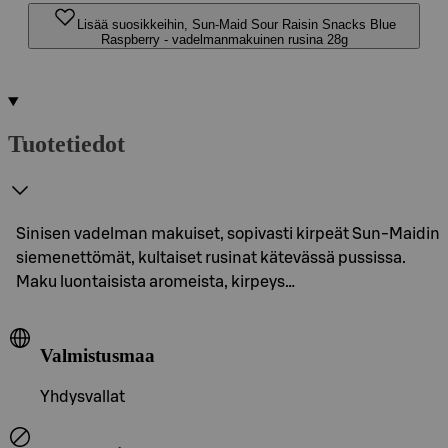
Lisää suosikkeihin, Sun-Maid Sour Raisin Snacks Blue
Raspberry - vadelmanmakuinen rusina 28g
Tuotetiedot
Sinisen vadelman makuiset, sopivasti kirpeät Sun-Maidin
siemenettömät, kultaiset rusinat kätevässä pussissa.
Maku luontaisista aromeista, kirpeys…
Valmistusmaa
Yhdysvallat