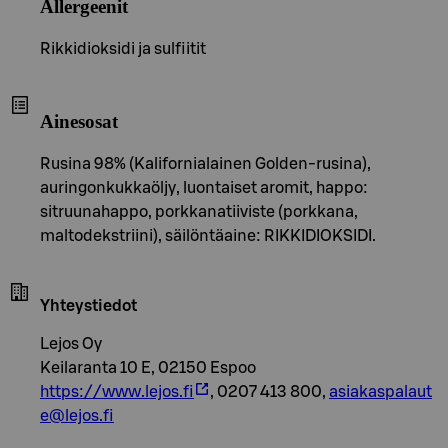
Allergeenit
Rikkidioksidi ja sulfiitit
Ainesosat
Rusina 98% (Kalifornialainen Golden-rusina),
auringonkukkaöljy, luontaiset aromit, happo:
sitruunahappo, porkkanatiiviste (porkkana,
maltodekstriini), säilöntäaine: RIKKIDIOKSIDI.
Yhteystiedot
Lejos Oy
Keilaranta 10 E, 02150 Espoo
https://www.lejos.fi
, 0207 413 800,
asiakaspalaut
e@lejos.fi