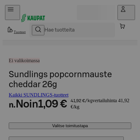
Hyppää sisältöön
Tuotteet
Ei valikoimassa
Sundlings popcornmauste
cheddar 26g
Kaikki SUNDLINGS-tuotteet
vertailuhinta 41,92
Noin
1,09 €
41,92 €/kg
n.
€/kg
Valitse toimitustapa