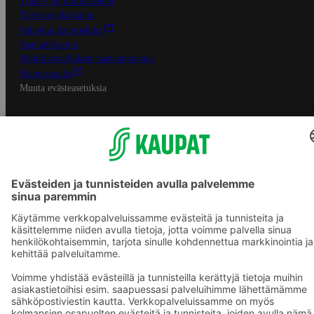
Tilaus- ja toimitusehdot
Tietosuojakäytäntö
Palvelun käyttöehdot
Saavutettavuus
Mobiilisovelluksen saavutettavuus
Mainostajalle
Muuta evästeasetuksia
S-ryhmän palvelut
S-ryhmä
Asiakasomistajuus
Yhteishyvä Ruoka -sovellus
S-ostoslista -sovellus
Prisma.fi
Sokos.fi
S-Pankki
Yhteishyvä
Sokos Hotels