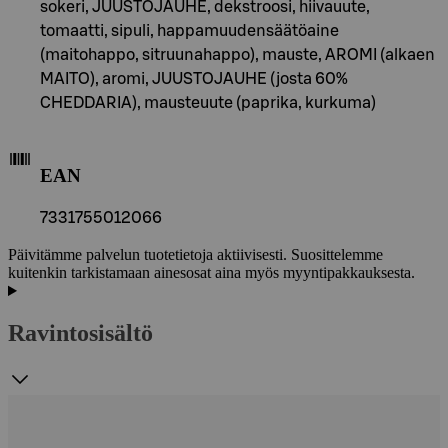
sokeri, JUUSTOJAUHE, dekstroosi, hiivauute,
tomaatti, sipuli, happamuudensäätöaine
(maitohappo, sitruunahappo), mauste, AROMI (alkaen
MAITO), aromi, JUUSTOJAUHE (josta 60%
CHEDDARIA), mausteuute (paprika, kurkuma)
EAN
7331755012066
Päivitämme palvelun tuotetietoja aktiivisesti. Suosittelemme
kuitenkin tarkistamaan ainesosat aina myös myyntipakkauksesta.
Ravintosisältö