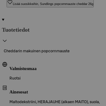
Lisää suosikkeihin, Sundlings popcornmauste cheddar 26g
Tuotetiedot
Cheddarin makuinen popcornmauste
Valmistusmaa
Ruotsi
Ainesosat
Maltodekstriini, HERAJAUHE (alkaen MAITO), suola,