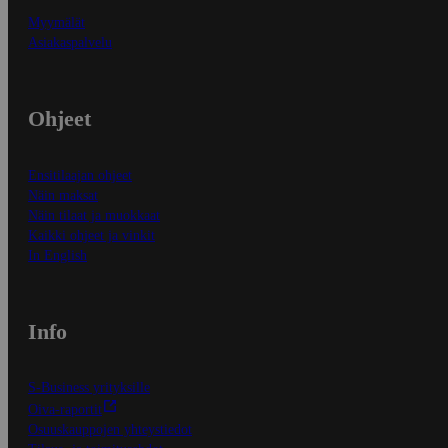
Myymälät
Asiakaspalvelu
Ohjeet
Ensitilaajan ohjeet
Näin maksat
Näin tilaat ja muokkaat
Kaikki ohjeet ja vinkit
In English
Info
S-Business yrityksille
Oiva-raportit
Osuuskauppojen yhteystiedot