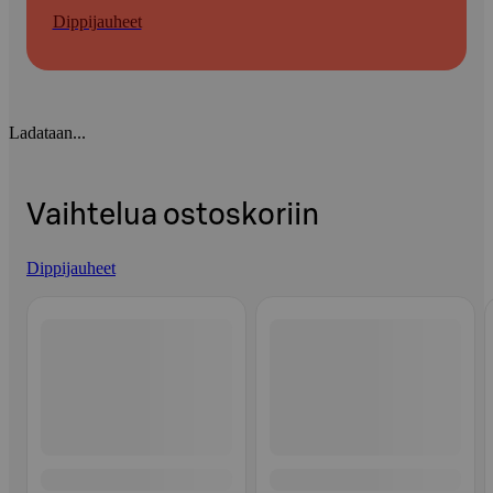
Dippijauheet
Ladataan...
Vaihtelua ostoskoriin
Dippijauheet
Ohita listaus