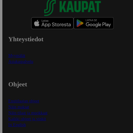
Yhteystiedot
Myymälät
Asiakaspalvelu
Ohjeet
Ensitilaajan ohjeet
Näin maksat
Näin tilaat ja muokkaat
Kaikki ohjeet ja vinkit
In English