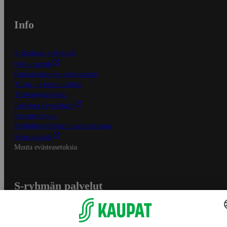
Info
S-Business yrityksille
Oiva-raportit
Osuuskauppojen yhteystiedot
Tilaus- ja toimitusehdot
Tietosuojakäytäntö
Palvelun käyttöehdot
Saavutettavuus
Mobiilisovelluksen saavutettavuus
Mainostajalle
Muuta evästeasetuksia
S-ryhmän palvelut
S-ryhmä
Asiakasomistajuus