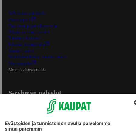
S-Business yrityksille
Oiva-raportit
Osuuskauppojen yhteystiedot
Tilaus- ja toimitusehdot
Tietosuojakäytäntö
Palvelun käyttöehdot
Saavutettavuus
Mobiilisovelluksen saavutettavuus
Mainostajalle
Muuta evästeasetuksia
S-ryhmän palvelut
S-ryhmä
Asiakasomistajuus
Yhteishyvä Ruoka -sovellus
S-ostoslista -sovellus