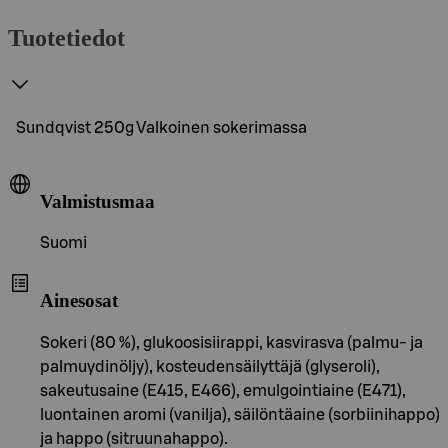
Tuotetiedot
Sundqvist 250g Valkoinen sokerimassa
Valmistusmaa
Suomi
Ainesosat
Sokeri (80 %), glukoosisiirappi, kasvirasva (palmu- ja
palmuydinöljy), kosteudensäilyttäjä (glyseroli),
sakeutusaine (E415, E466), emulgointiaine (E471),
luontainen aromi (vanilja), säilöntäaine (sorbiinihappo)
ja happo (sitruunahappo).