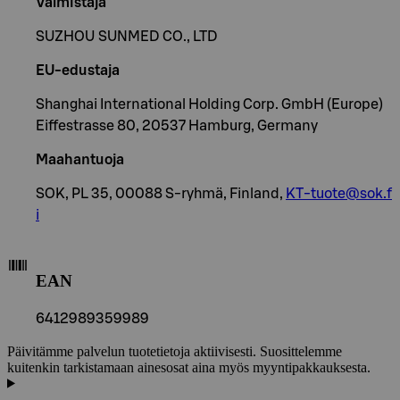
Valmistaja
SUZHOU SUNMED CO., LTD
EU-edustaja
Shanghai International Holding Corp. GmbH (Europe)
Eiffestrasse 80, 20537 Hamburg, Germany
Maahantuoja
SOK, PL 35, 00088 S-ryhmä, Finland,
KT-tuote@sok.f
i
EAN
6412989359989
Päivitämme palvelun tuotetietoja aktiivisesti. Suosittelemme
kuitenkin tarkistamaan ainesosat aina myös myyntipakkauksesta.