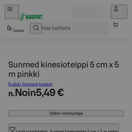
Hyppää sisältöön
Tuotteet
Sunmed kinesioteippi 5 cm x 5
m pinkki
Kaikki Sunmed-tuotteet
Noin
5,49 €
n.
Valitse toimitustapa
Lisää suosikkeihin, Sunmed kinesioteippi 5 cm x 5 m pinkki