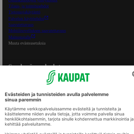
Osuuskauppojen yhteystiedot
Tilaus- ja toimitusehdot
Tietosuojakäytäntö
Palvelun käyttöehdot
Saavutettavuus
Mobiilisovelluksen saavutettavuus
Mainostajalle
Muuta evästeasetuksia
S-ryhmän palvelut
S-ryhmä
Asiakasomistajuus
Yhteishyvä Ruoka -sovellus
S-ostoslista -sovellus
Prisma.fi
Sokos.fi
S-Pankki
Yhteishyvä