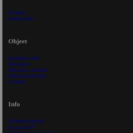
Myymälät
Asiakaspalvelu
Ohjeet
Ensitilaajan ohjeet
Näin maksat
Näin tilaat ja muokkaat
Kaikki ohjeet ja vinkit
In English
Info
S-Business yrityksille
Oiva-raportit