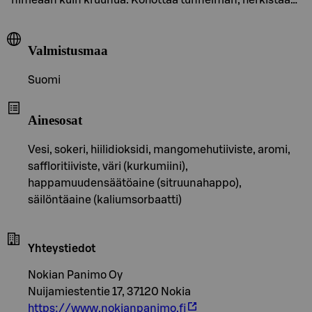
Valmistusmaa
Suomi
Ainesosat
Vesi, sokeri, hiilidioksidi, mangomehutiiviste, aromi,
saffloritiiviste, väri (kurkumiini),
happamuudensäätöaine (sitruunahappo),
säilöntäaine (kaliumsorbaatti)
Yhteystiedot
Nokian Panimo Oy
Nuijamiestentie 17, 37120 Nokia
https://www.nokianpanimo.fi