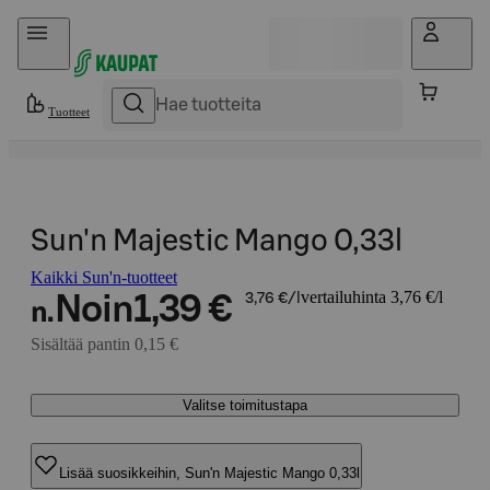
Hyppää sisältöön
Tuotteet
Sun'n Majestic Mango 0,33l
Kaikki Sun'n-tuotteet
vertailuhinta 3,76 €/l
Noin
1,39 €
3,76 €/l
n.
Sisältää pantin 0,15 €
Valitse toimitustapa
Lisää suosikkeihin, Sun'n Majestic Mango 0,33l