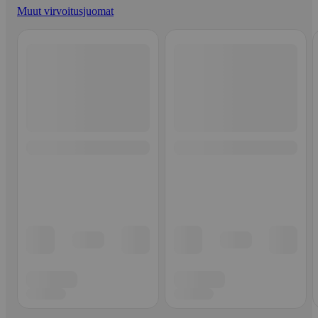
Muut virvoitusjuomat
Ohita listaus