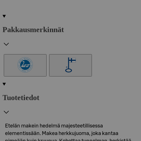
Pakkausmerkinnät
Tuotetiedot
Etelän makein hedelmä majesteetillisessa
elementissään. Makea herkkujuoma, joka kantaa
nimeään kuin kruunua. Kohottaa tunnelman, herkistää…