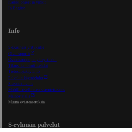
Kaikki ohjeet ja vinkit
In English
Info
S-Business yrityksille
Oiva-raportit
Osuuskauppojen yhteystiedot
Tilaus- ja toimitusehdot
Tietosuojakäytäntö
Palvelun käyttöehdot
Saavutettavuus
Mobiilisovelluksen saavutettavuus
Mainostajalle
Muuta evästeasetuksia
S-ryhmän palvelut