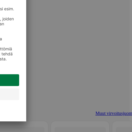
Muut virvoitusjuom