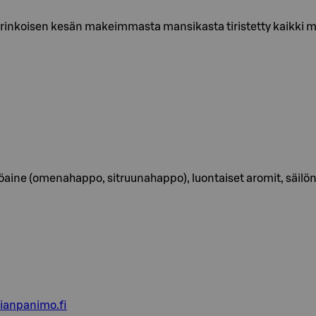
koisen kesän makeimmasta mansikasta tiristetty kaikki ma
töaine (omenahappo, sitruunahappo), luontaiset aromit, säilön
ianpanimo.fi