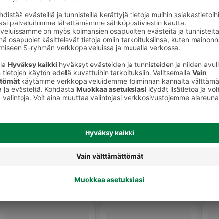
Muut virvoitusjuomat