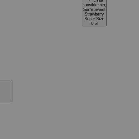
Lisää
suosikkeihin,
Sun'n Sweet
Strawberry
Super Size
0,5l