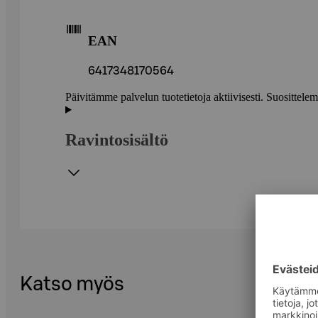
EAN
6417348170564
Päivitämme palvelun tuotetietoja aktiivisesti. Suositte
Ravintosisältö
Katso myös