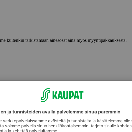
lemme kuitenkin tarkistamaan ainesosat aina myös myyntipakkauksesta.