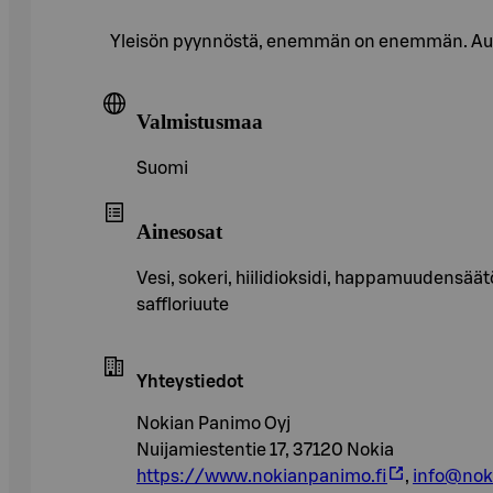
Yleisön pyynnöstä, enemmän on enemmän. Aurin
Valmistusmaa
Suomi
Ainesosat
Vesi, sokeri, hiilidioksidi, happamuudensää
saffloriuute
Yhteystiedot
Nokian Panimo Oyj
Nuijamiestentie 17, 37120 Nokia
https://www.nokianpanimo.fi
,
info@nok