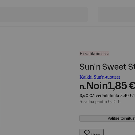
Ei valikoimassa
Sun'n Sweet St
Kaikki Sun'n-tuotteet
Noin
1,85 
n.
vertailuhinta 3,40 €/l
3,40 €/l
Sisältää pantin 0,15 €
Valitse toimitu