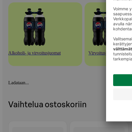
Alkoholi- ja virvoitusjuomat
Virvoitusjuomat
Ladataan...
Vaihtelua ostoskoriin
Ohita listaus