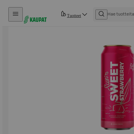
Hyppää sisältöön
Tuotteet