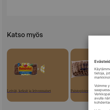
Katso myös
Leivät, keksit ja leivonnaiset
Paistopisteen tuotteet