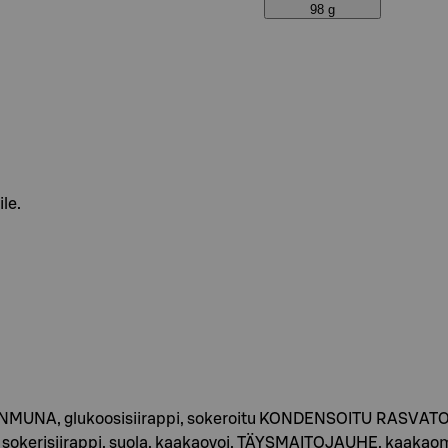
98 g
ile.
NANMUNA, glukoosisiirappi, sokeroitu KONDENSOITU RASVAT
VOI, sokerisiirappi, suola, kaakaovoi, TÄYSMAITOJAUHE, ka