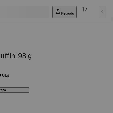
Kirjaudu
ffini 98 g
8 €/kg
stapa