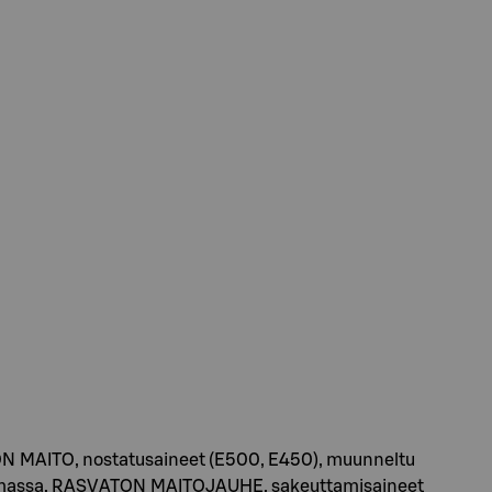
ON MAITO, nostatusaineet (E500, E450), muunneltu
akaomassa, RASVATON MAITOJAUHE, sakeuttamisaineet