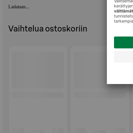
Ladataan...
Vaihtelua ostoskoriin
Ohita listaus