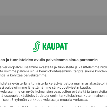
Makeat leivonnaiset