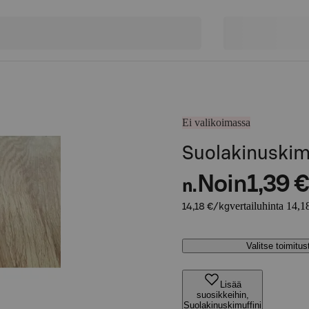
Ei valikoimassa
Suolakinuskimu
Noin
1,39 €
n.
vertailuhinta 14,1
14,18 €/kg
Valitse toimitu
Lisää
suosikkeihin,
Suolakinuskimuffini