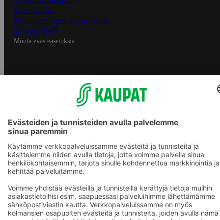
Palvelun käyttöehdot
Saavutettavuus
Mobiilisovelluksen saavutettavuus
Mainostajalle
Muuta evästeasetuksia
S-ryhmän palvelut
S-ryhmä
Asiakasomistajuus
Yhteishyvä Ruoka -sovellus
S-ostoslista -sovellus
Prisma.fi
Sokos.fi
S-Pankki
Yhteishyvä
Sokos Hotels
Raflaamo