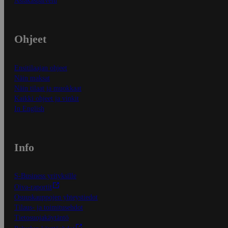
Asiakaspalvelu
Ohjeet
Ensitilaajan ohjeet
Näin maksat
Näin tilaat ja muokkaat
Kaikki ohjeet ja vinkit
In English
Info
S-Business yrityksille
Oiva-raportit
Osuuskauppojen yhteystiedot
Tilaus- ja toimitusehdot
Tietosuojakäytäntö