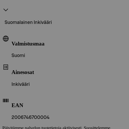
Suomalainen Inkivääri
Valmistusmaa
Suomi
Ainesosat
Inkivääri
EAN
2006746700004
Päivitämme palvelun tuotetietoja aktiivisesti. Suosittelemme