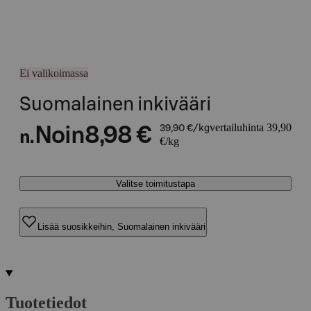
Ei valikoimassa
Suomalainen inkivääri
vertailuhinta 39,90
Noin
8,98 €
39,90 €/kg
n.
€/kg
Valitse toimitustapa
Lisää suosikkeihin, Suomalainen inkivääri
Tuotetiedot