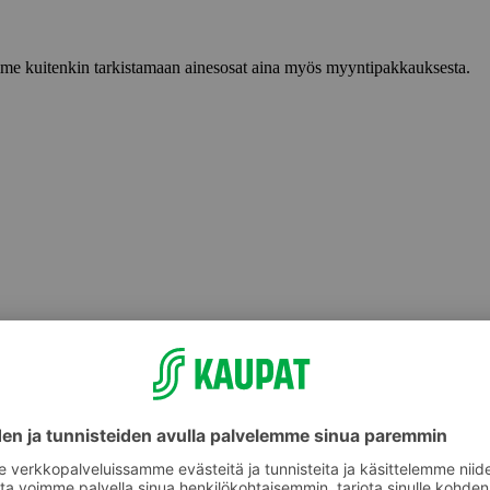
lemme kuitenkin tarkistamaan ainesosat aina myös myyntipakkauksesta.