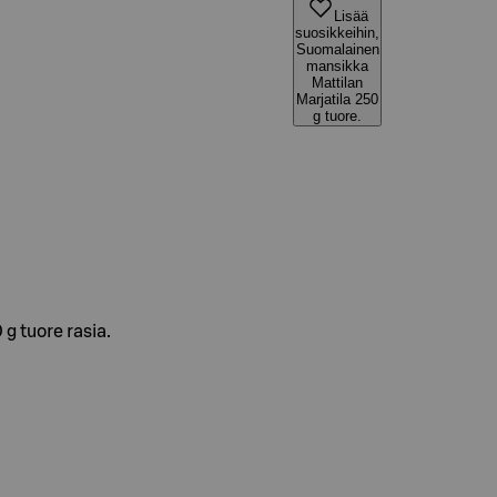
Lisää
suosikkeihin,
Suomalainen
mansikka
Mattilan
Marjatila 250
g tuore.
g tuore rasia.