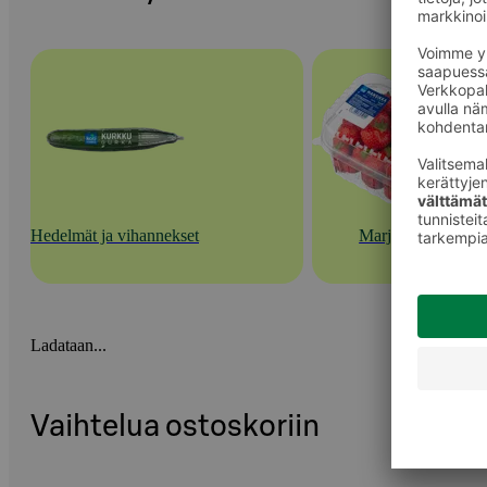
Hedelmät ja vihannekset
Marjat
Ladataan...
Vaihtelua ostoskoriin