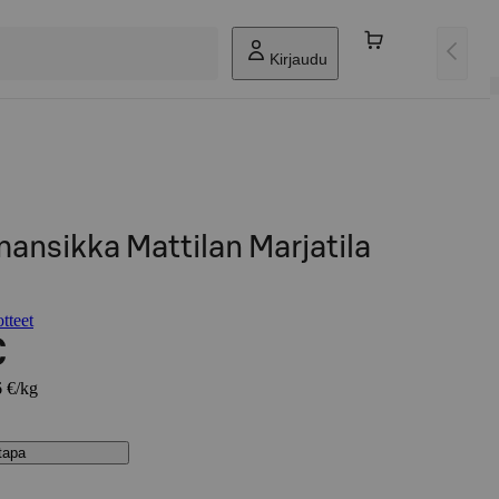
Kirjaudu
ansikka Mattilan Marjatila
tteet
€
6 €/kg
stapa