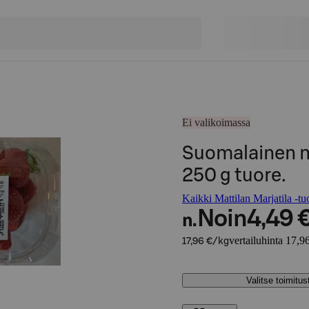
Ei valikoimassa
Suomalainen m
250 g tuore.
Kaikki Mattilan Marjatila -tuo
Noin
4,49 
n.
vertailuhinta 17,9
17,96 €/kg
Valitse toimitu