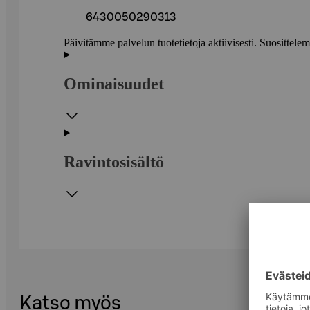
6430050290313
Päivitämme palvelun tuotetietoja aktiivisesti. Suositte
Ominaisuudet
Ravintosisältö
Katso myös