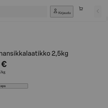
Kirjaudu
ansikkalaatikko 2,5kg
 €
€/kg
stapa