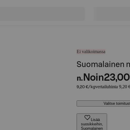
Ei valikoimassa
Suomalainen m
Noin
23,00
n.
vertailuhinta 9,20 
9,20 €/kg
Valitse toimitu
Lisää
suosikkeihin,
Suomalainen