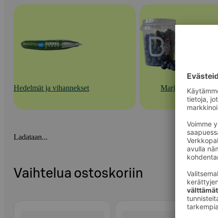
Hedelmät ja vihannekset
Marjat
Ladataan...
Vaihtelua ostoskoriin
Ohita listaus