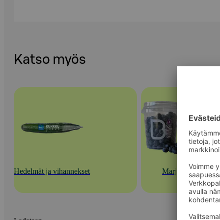
Katso myös
Hedelmät ja vihannekset
Marjat