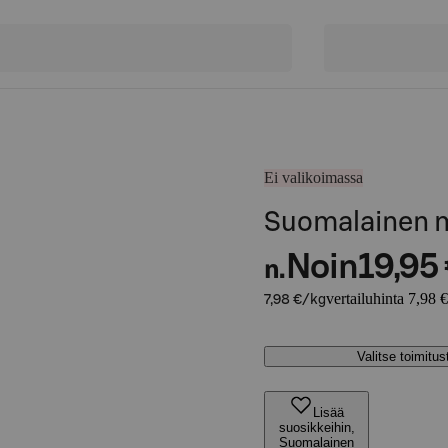
Ei valikoimassa
Suomalainen m
Noin
19,95
n.
vertailuhinta 7,98 
7,98 €/kg
Valitse toimitu
Lisää
suosikkeihin,
Suomalainen