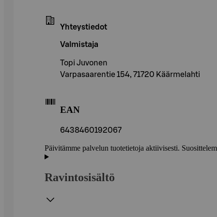
Yhteystiedot
Valmistaja
Topi Juvonen
Varpasaarentie 154, 71720 Käärmelahti
EAN
6438460192067
Päivitämme palvelun tuotetietoja aktiivisesti. Suositte
Ravintosisältö