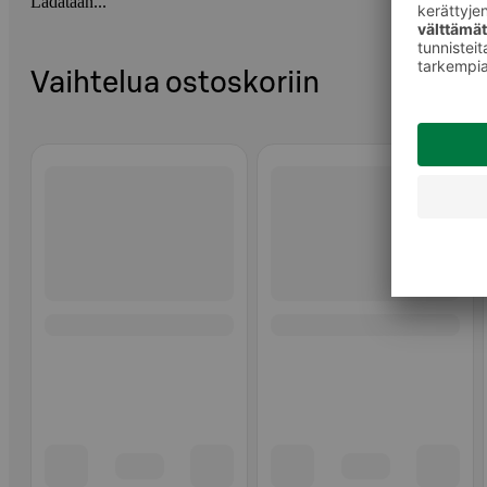
Ladataan...
Vaihtelua ostoskoriin
Ohita listaus