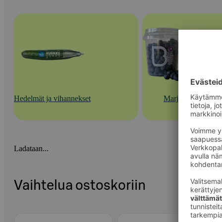
Hedelmät ja vihannekset
Marjat
Ladataan...
Vaihtelua ostoskoriin
Ohita listaus