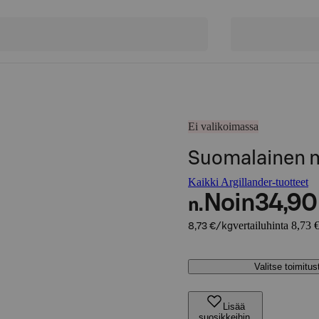
Ei valikoimassa
Suomalainen m
Kaikki Argillander-tuotteet
Noin
34,90
n.
vertailuhinta 8,73 
8,73 €/kg
Valitse toimitu
Lisää
suosikkeihin,