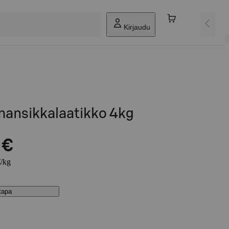
Kirjaudu
ansikkalaatikko 4kg
 €
€/kg
stapa