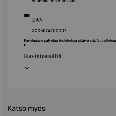
suomalainen mansikka
EAN
2005574200007
Päivitämme palvelun tuotetietoja aktiivisesti. Suositte
Ravintosisältö
Katso myös