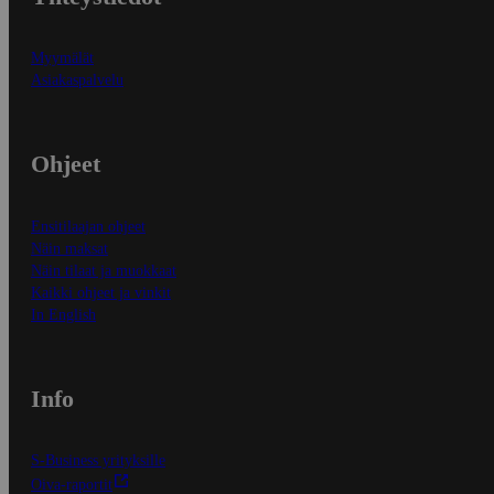
Myymälät
Asiakaspalvelu
Ohjeet
Ensitilaajan ohjeet
Näin maksat
Näin tilaat ja muokkaat
Kaikki ohjeet ja vinkit
In English
Info
S-Business yrityksille
Oiva-raportit