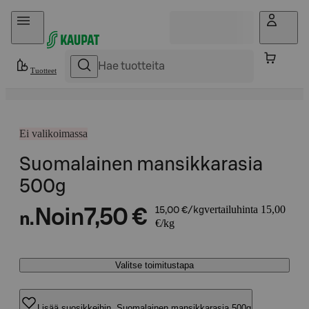
Hyppää sisältöön
Tuotteet
Ei valikoimassa
Suomalainen mansikkarasia
500g
vertailuhinta 15,00
Noin
7,50 €
15,00 €/kg
n.
€/kg
Valitse toimitustapa
Lisää suosikkeihin, Suomalainen mansikkarasia 500g