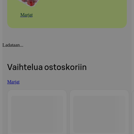
Marjat
Ladataan...
Vaihtelua ostoskoriin
Marjat
Ohita listaus