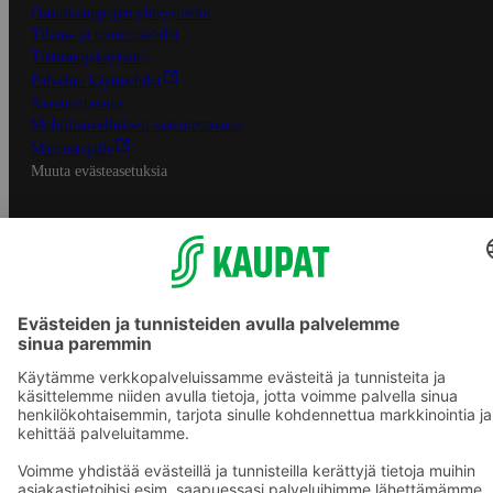
Osuuskauppojen yhteystiedot
Tilaus- ja toimitusehdot
Tietosuojakäytäntö
Palvelun käyttöehdot
Saavutettavuus
Mobiilisovelluksen saavutettavuus
Mainostajalle
Muuta evästeasetuksia
S-ryhmän palvelut
S-ryhmä
Asiakasomistajuus
Yhteishyvä Ruoka -sovellus
S-ostoslista -sovellus
Prisma.fi
Sokos.fi
S-Pankki
Yhteishyvä