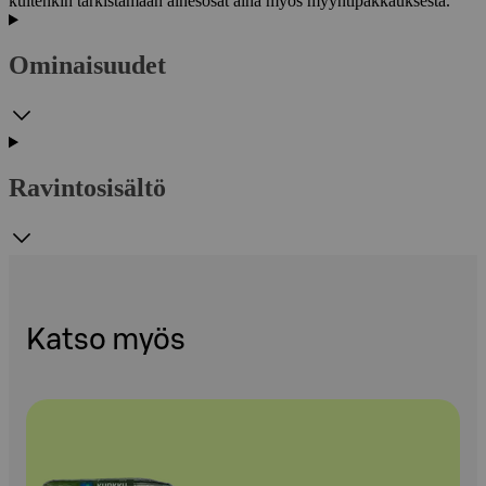
kuitenkin tarkistamaan ainesosat aina myös myyntipakkauksesta.
Ominaisuudet
Ravintosisältö
Katso myös