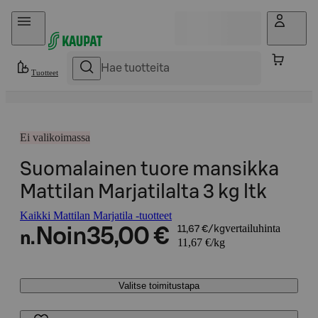
Hyppää sisältöön
Tuotteet
Ei valikoimassa
Suomalainen tuore mansikka
Mattilan Marjatilalta 3 kg ltk
Kaikki Mattilan Marjatila -tuotteet
vertailuhinta
Noin
35,00 €
11,67 €/kg
n.
11,67 €/kg
Valitse toimitustapa