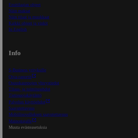
Ensitilaajan ohjeet
Näin maksat
Näin tilaat ja muokkaat
Kaikki ohjeet ja vinkit
In English
Info
S-Business yrityksille
Oiva-raportit
Osuuskauppojen yhteystiedot
Tilaus- ja toimitusehdot
Tietosuojakäytäntö
Palvelun käyttöehdot
Saavutettavuus
Mobiilisovelluksen saavutettavuus
Mainostajalle
Muuta evästeasetuksia