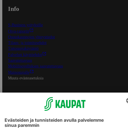
Info
S-Business yrityksille
Oiva-raportit
Osuuskauppojen yhteystiedot
Tilaus- ja toimitusehdot
Tietosuojakäytäntö
Palvelun käyttöehdot
Saavutettavuus
Mobiilisovelluksen saavutettavuus
Mainostajalle
Muuta evästeasetuksia
S-ryhmän palvelut
S-ryhmä
Asiakasomistajuus