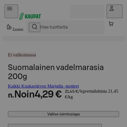
Hyppää sisältöön
Tuotteet
Ei valikoimassa
Suomalainen vadelmarasia
200g
Kaikki Kuukasjärven Marjatila -tuotteet
vertailuhinta 21,45
Noin
4,29 €
21,45 €/kg
n.
€/kg
Valitse toimitustapa