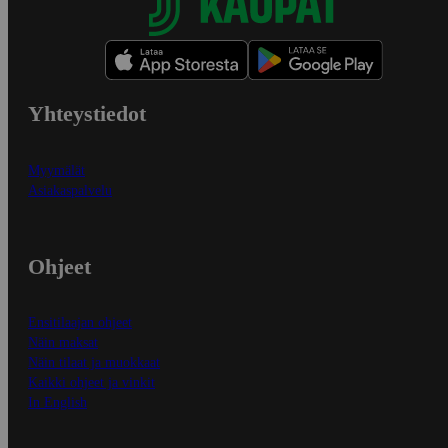
Yhteystiedot
Myymälät
Asiakaspalvelu
Ohjeet
Ensitilaajan ohjeet
Näin maksat
Näin tilaat ja muokkaat
Kaikki ohjeet ja vinkit
In English