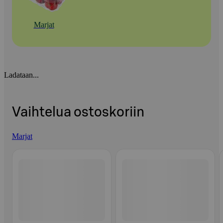
Marjat
Ladataan...
Vaihtelua ostoskoriin
Marjat
Ohita listaus