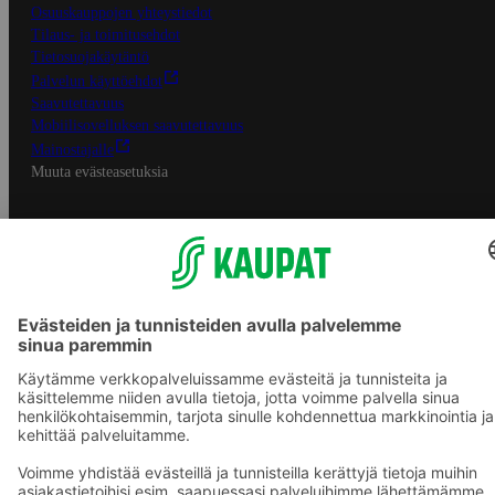
Osuuskauppojen yhteystiedot
Tilaus- ja toimitusehdot
Tietosuojakäytäntö
Palvelun käyttöehdot
Saavutettavuus
Mobiilisovelluksen saavutettavuus
Mainostajalle
Muuta evästeasetuksia
S-ryhmän palvelut
S-ryhmä
Asiakasomistajuus
Yhteishyvä Ruoka -sovellus
S-ostoslista -sovellus
Prisma.fi
Sokos.fi
S-Pankki
Yhteishyvä