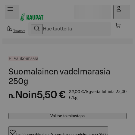
Hyppää sisältöön
Tuotteet
Ei valikoimassa
Suomalainen vadelmarasia
250g
vertailuhinta 22,00
Noin
5,50 €
22,00 €/kg
n.
€/kg
Valitse toimitustapa
Lisää suosikkeihin, Suomalainen vadelmarasia 250g