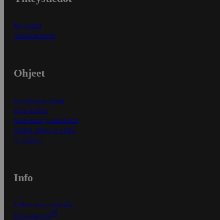
Myymälät
Asiakaspalvelu
Ohjeet
Ensitilaajan ohjeet
Näin maksat
Näin tilaat ja muokkaat
Kaikki ohjeet ja vinkit
In English
Info
S-Business yrityksille
Oiva-raportit