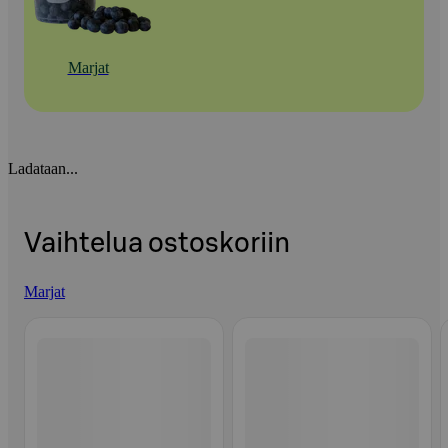
Marjat
Ladataan...
Vaihtelua ostoskoriin
Marjat
Ohita listaus