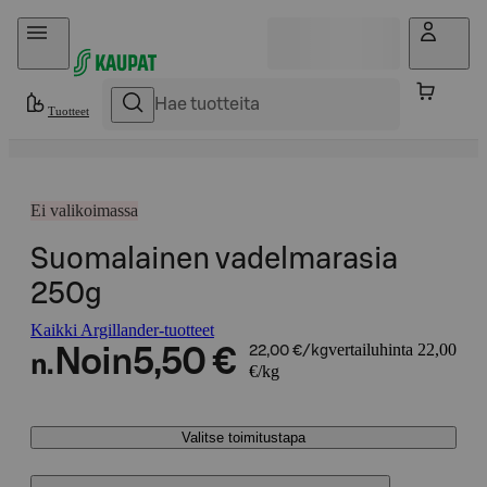
Hyppää sisältöön
Tuotteet
Ei valikoimassa
Suomalainen vadelmarasia
250g
Kaikki Argillander-tuotteet
vertailuhinta 22,00
Noin
5,50 €
22,00 €/kg
n.
€/kg
Valitse toimitustapa