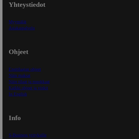
Yhteystiedot
Myymälät
Asiakaspalvelu
Ohjeet
Ensitilaajan ohjeet
Näin maksat
Näin tilaat ja muokkaat
Kaikki ohjeet ja vinkit
In English
Info
S-Business yrityksille