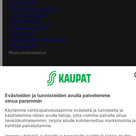
Oiva-raportit
Osuuskauppojen yhteystiedot
Tilaus- ja toimitusehdot
Tietosuojakäytäntö
Palvelun käyttöehdot
Saavutettavuus
Mobiilisovelluksen saavutettavuus
Mainostajalle
Muuta evästeasetuksia
S-ryhmän palvelut
S-ryhmä
Asiakasomistajuus
Yhteishyvä Ruoka -sovellus
S-ostoslista -sovellus
Prisma.fi
Sokos.fi
S-Pankki