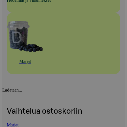
Hedelmät ja vihannekset
Marjat
Ladataan...
Vaihtelua ostoskoriin
Marjat