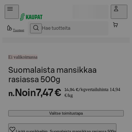
Hyppää sisältöön
Tuotteet
Ei valikoimassa
Suomalaista mansikkaa
rasiassa 500g
vertailuhinta 14,94
Noin
7,47 €
14,94 €/kg
n.
€/kg
Valitse toimitustapa
Lisää suosikkeihin, Suomalaista mansikkaa rasiassa 500g