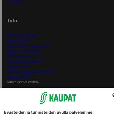
In English
Info
S-Business yrityksille
Oiva-raportit
Osuuskauppojen yhteystiedot
Tilaus- ja toimitusehdot
Tietosuojakäytäntö
Palvelun käyttöehdot
Saavutettavuus
Mobiilisovelluksen saavutettavuus
Mainostajalle
Muuta evästeasetuksia
S-ryhmän palvelut