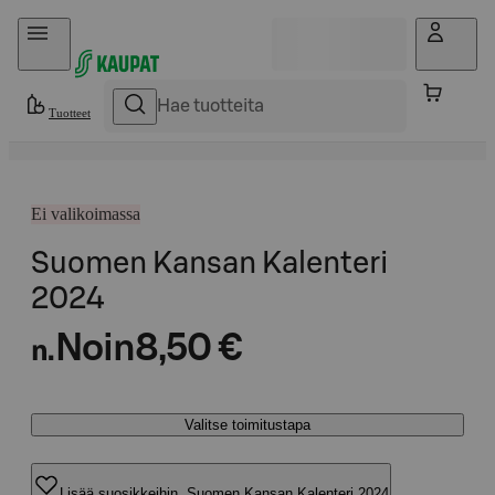
Hyppää sisältöön
Tuotteet
Ei valikoimassa
Suomen Kansan Kalenteri
2024
Noin
8,50 €
n.
Valitse toimitustapa
Lisää suosikkeihin, Suomen Kansan Kalenteri 2024