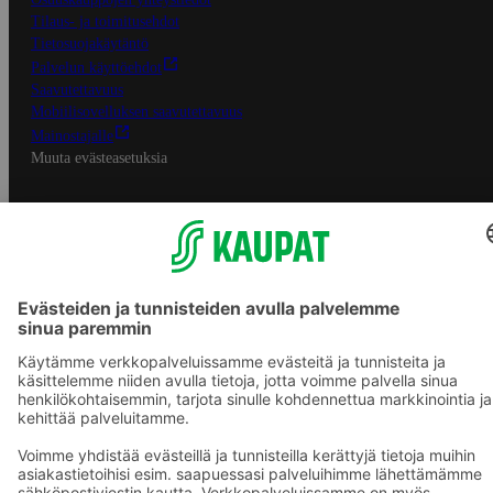
Tilaus- ja toimitusehdot
Tietosuojakäytäntö
Palvelun käyttöehdot
Saavutettavuus
Mobiilisovelluksen saavutettavuus
Mainostajalle
Muuta evästeasetuksia
S-ryhmän palvelut
S-ryhmä
Asiakasomistajuus
Yhteishyvä Ruoka -sovellus
S-ostoslista -sovellus
Prisma.fi
Sokos.fi
S-Pankki
Yhteishyvä