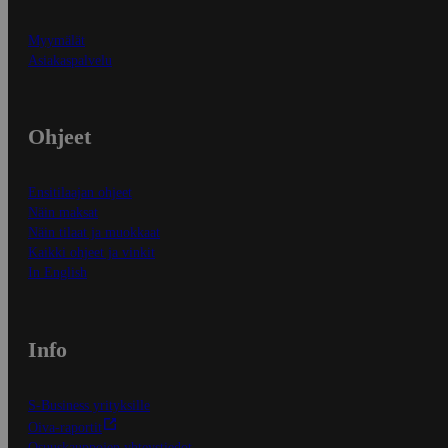
Myymälät
Asiakaspalvelu
Ohjeet
Ensitilaajan ohjeet
Näin maksat
Näin tilaat ja muokkaat
Kaikki ohjeet ja vinkit
In English
Info
S-Business yrityksille
Oiva-raportit
Osuuskauppojen yhteystiedot