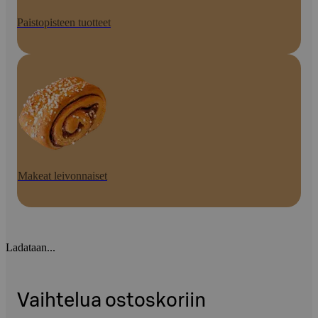
Paistopisteen tuotteet
Makeat leivonnaiset
Ladataan...
Vaihtelua ostoskoriin