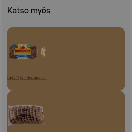
Katso myös
Leivät ja leivonnaiset