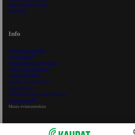
Kaikki ohjeet ja vinkit
In English
Info
S-Business yrityksille
Oiva-raportit
Osuuskauppojen yhteystiedot
Tilaus- ja toimitusehdot
Tietosuojakäytäntö
Palvelun käyttöehdot
Saavutettavuus
Mobiilisovelluksen saavutettavuus
Mainostajalle
Muuta evästeasetuksia
S-ryhmän palvelut