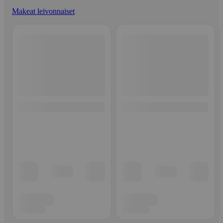
Makeat leivonnaiset
Ohita listaus