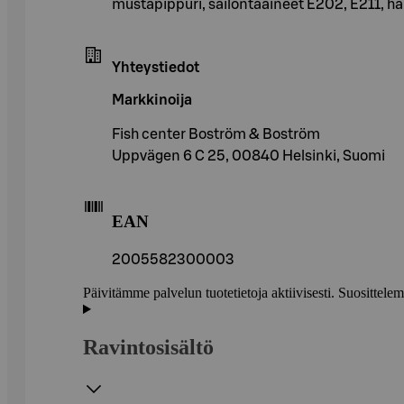
mustapippuri, säilöntäaineet E202, E211, 
Yhteystiedot
Markkinoija
Fish center Boström & Boström
Uppvägen 6 C 25, 00840 Helsinki, Suomi
EAN
2005582300003
Päivitämme palvelun tuotetietoja aktiivisesti. Suositte
Ravintosisältö