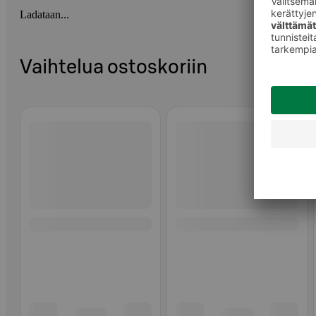
Ladataan...
Vaihtelua ostoskoriin
Ohita listaus