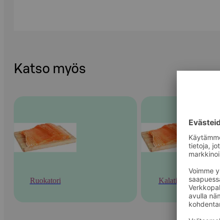
Katso myös
Ruokatori
Kalatiski