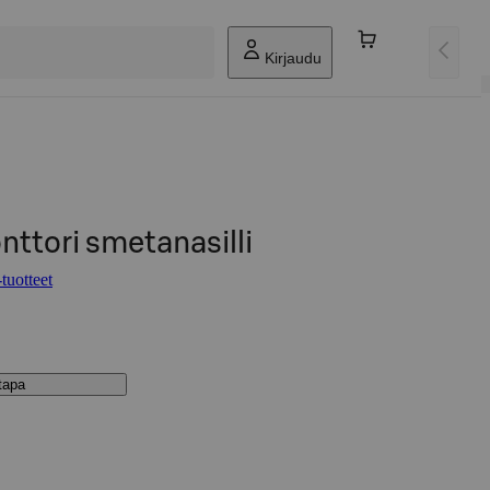
Kirjaudu
nttori smetanasilli
tuotteet
stapa