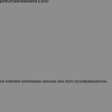
hapettumisenestoaine E300
lemme kuitenkin tarkistamaan ainesosat aina myös myyntipakkauksesta.