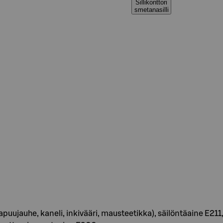
Sillikonttori
smetanasilli
, punapuujauhe, kaneli, inkivääri, mausteetikka), säilöntäaine E