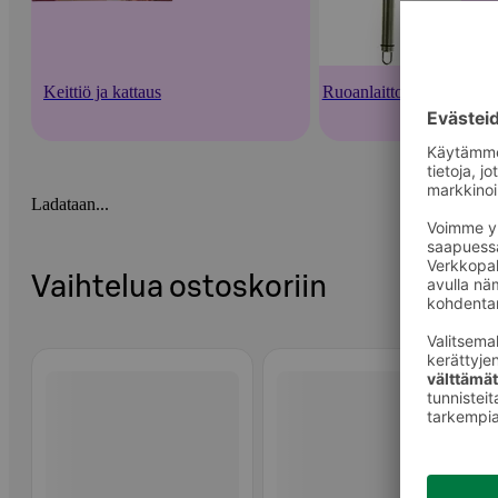
Keittiö ja kattaus
Ruoanlaittovälineet
Ladataan...
Vaihtelua ostoskoriin
Ohita listaus