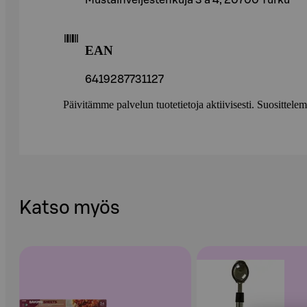
Mustainveljestenkuja 3 a 4, 20700 Turku
EAN
6419287731127
Päivitämme palvelun tuotetietoja aktiivisesti. Suositte
Katso myös