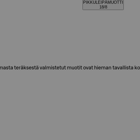
PIKKULEIPÄMUOTTI
18/8
masta teräksestä valmistetut muotit ovat hieman tavallista k