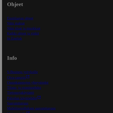
Ohjeet
Ensitilaajan ohjeet
Näin maksat
Näin tilaat ja muokkaat
Kaikki ohjeet ja vinkit
In English
Info
S-Business yrityksille
Oiva-raportit
Osuuskauppojen yhteystiedot
Tilaus- ja toimitusehdot
Tietosuojakäytäntö
Palvelun käyttöehdot
Saavutettavuus
Mobiilisovelluksen saavutettavuus