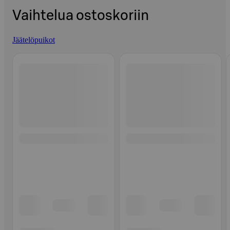
Vaihtelua ostoskoriin
Jäätelöpuikot
Ohita listaus