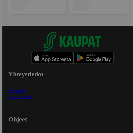
Yhteystiedot
Myymälät
Asiakaspalvelu
Ohjeet