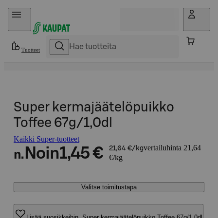
Hyppää sisältöön
Tuotteet
Super kermajäätelöpuikko
Toffee 67g/1,0dl
Kaikki Super-tuotteet
vertailuhinta 21,64
Noin
1,45 €
21,64 €/kg
n.
€/kg
Valitse toimitustapa
Lisää suosikkeihin, Super kermajäätelöpuikko Toffee 67g/1,0dl