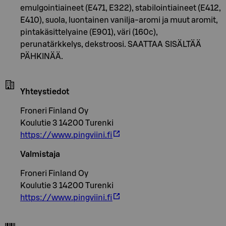
emulgointiaineet (E471, E322), stabilointiaineet (E412,
E410), suola, luontainen vanilja-aromi ja muut aromit,
pintakäsittelyaine (E901), väri (160c),
perunatärkkelys, dekstroosi. SAATTAA SISÄLTÄÄ
PÄHKINÄÄ.
Yhteystiedot
Froneri Finland Oy
Koulutie 3 14200 Turenki
https://www.pingviini.fi
Valmistaja
Froneri Finland Oy
Koulutie 3 14200 Turenki
https://www.pingviini.fi