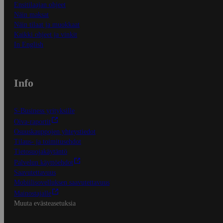
Ensitilaajan ohjeet
Näin maksat
Näin tilaat ja muokkaat
Kaikki ohjeet ja vinkit
In English
Info
S-Business yrityksille
Oiva-raportit
Osuuskauppojen yhteystiedot
Tilaus- ja toimitusehdot
Tietosuojakäytäntö
Palvelun käyttöehdot
Saavutettavuus
Mobiilisovelluksen saavutettavuus
Mainostajalle
Muuta evästeasetuksia