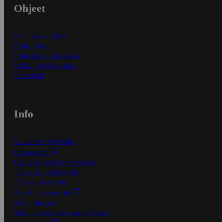
Ohjeet
Ensitilaajan ohjeet
Näin maksat
Näin tilaat ja muokkaat
Kaikki ohjeet ja vinkit
In English
Info
S-Business yrityksille
Oiva-raportit
Osuuskauppojen yhteystiedot
Tilaus- ja toimitusehdot
Tietosuojakäytäntö
Palvelun käyttöehdot
Saavutettavuus
Mobiilisovelluksen saavutettavuus