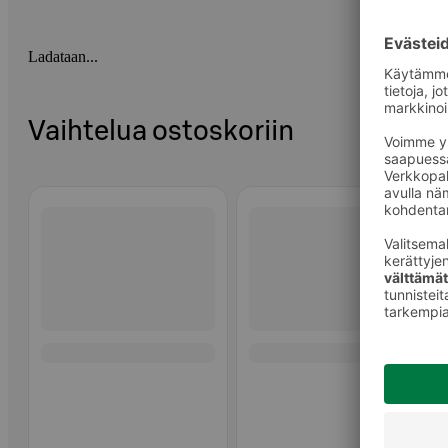
Ladataan...
Vaihtelua ostoskoriin
Ohita listaus