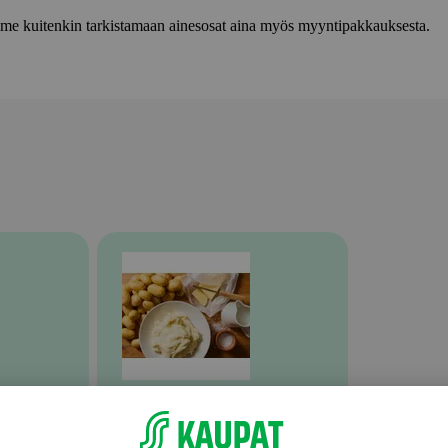
lemme kuitenkin tarkistamaan ainesosat aina myös myyntipakkauksesta.
Valmiit ateriat ja aterian osat