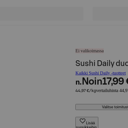
Ei valikoimassa
Sushi Daily du
Kaikki Sushi Daily -tuotteet
Noin
17,99 
n.
vertailuhinta 44,
44,97 €/kg
Valitse toimitu
Lisää
suosikkeihin,