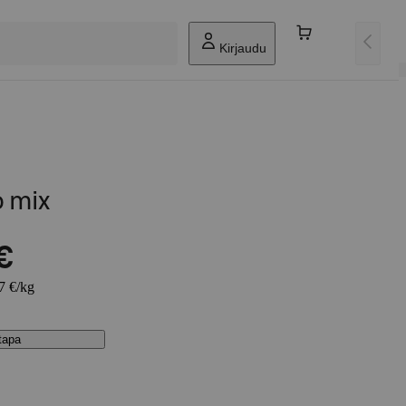
Kirjaudu
o mix
€
97 €/kg
stapa