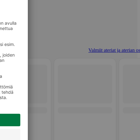
Valmiit ateriat ja aterian o