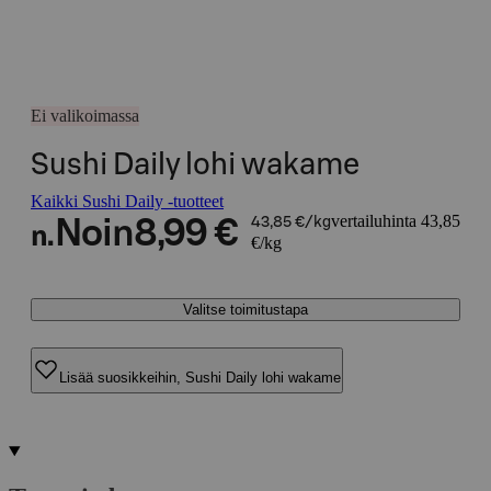
Ei valikoimassa
Sushi Daily lohi wakame
Kaikki Sushi Daily -tuotteet
vertailuhinta 43,85
Noin
8,99 €
43,85 €/kg
n.
€/kg
Valitse toimitustapa
Lisää suosikkeihin, Sushi Daily lohi wakame