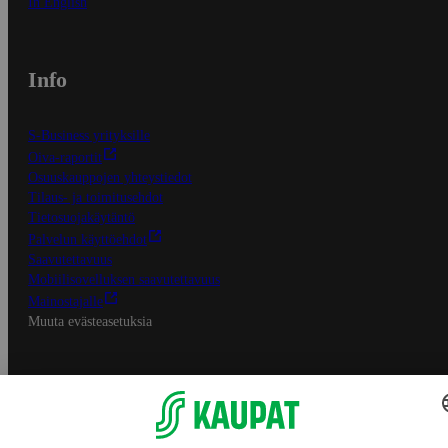
In English
Info
S-Business yrityksille
Oiva-raportit
Osuuskauppojen yhteystiedot
Tilaus- ja toimitusehdot
Tietosuojakäytäntö
Palvelun käyttöehdot
Saavutettavuus
Mobiilisovelluksen saavutettavuus
Mainostajalle
Muuta evästeasetuksia
S-ryhmän palvelut