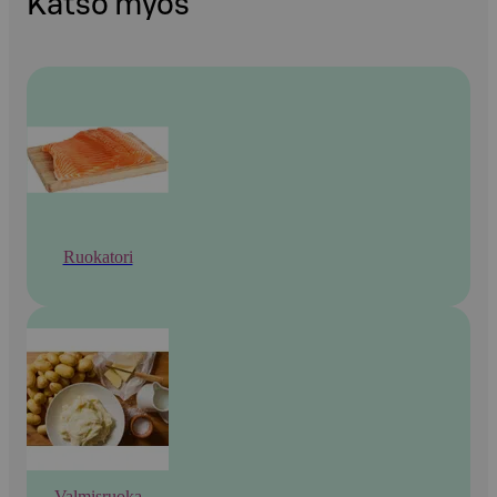
Katso myös
Ruokatori
Valmisruoka