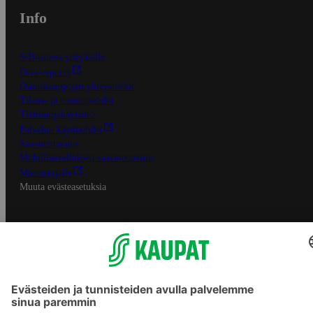
Info
S-Business yrityksille
Oiva-raportit
Osuuskauppojen yhteystiedot
Tilaus- ja toimitusehdot
Tietosuojakäytäntö
Palvelun käyttöehdot
Saavutettavuus
Mobiilisovelluksen saavutettavuus
Mainostajalle
Muuta evästeasetuksia
S-ryhmän palvelut
S-ryhmä
Asiakasomistajuus
Yhteishyvä Ruoka -sovellus