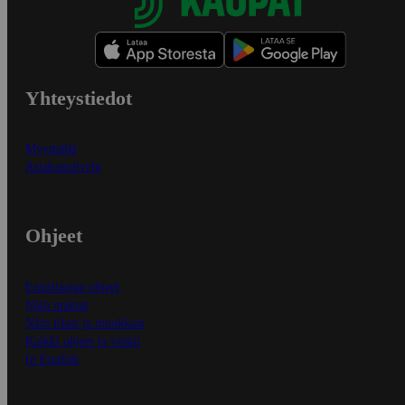
Yhteystiedot
Myymälät
Asiakaspalvelu
Ohjeet
Ensitilaajan ohjeet
Näin maksat
Näin tilaat ja muokkaat
Kaikki ohjeet ja vinkit
In English