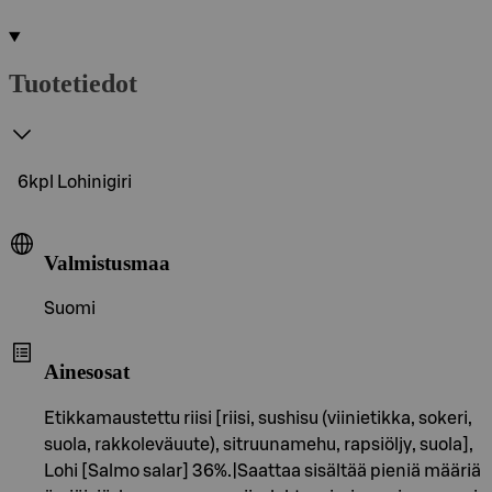
Tuotetiedot
6kpl Lohinigiri
Valmistusmaa
Suomi
Ainesosat
Etikkamaustettu riisi [riisi, sushisu (viinietikka, sokeri,
suola, rakkoleväuute), sitruunamehu, rapsiöljy, suola],
Lohi [Salmo salar] 36%.|Saattaa sisältää pieniä määriä