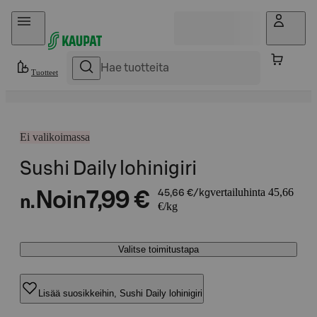
Hyppää sisältöön
Tuotteet
Ei valikoimassa
Sushi Daily lohinigiri
vertailuhinta 45,66
Noin
7,99 €
45,66 €/kg
n.
€/kg
Valitse toimitustapa
Lisää suosikkeihin, Sushi Daily lohinigiri