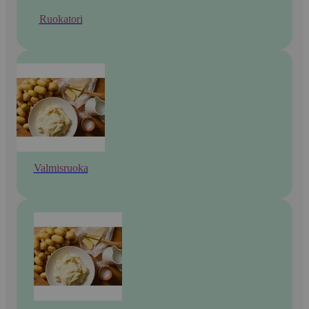
Ruokatori
Valmisruoka