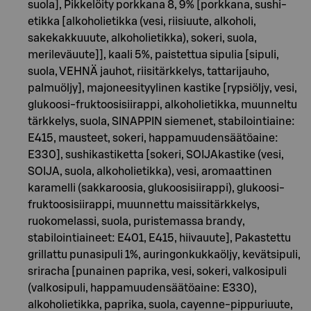
suola], Pikkelöity porkkana 8, 9% [porkkana, sushi-
etikka [alkoholietikka (vesi, riisiuute, alkoholi,
sakekakkuuute, alkoholietikka), sokeri, suola,
merileväuute]], kaali 5%, paistettua sipulia [sipuli,
suola, VEHNÄ jauhot, riisitärkkelys, tattarijauho,
palmuöljy], majoneesityylinen kastike [rypsiöljy, vesi,
glukoosi-fruktoosisiirappi, alkoholietikka, muunneltu
tärkkelys, suola, SINAPPIN siemenet, stabilointiaine:
E415, mausteet, sokeri, happamuudensäätöaine:
E330], sushikastiketta [sokeri, SOIJAkastike (vesi,
SOIJA, suola, alkoholietikka), vesi, aromaattinen
karamelli (sakkaroosia, glukoosisiirappi), glukoosi-
fruktoosisiirappi, muunnettu maissitärkkelys,
ruokomelassi, suola, puristemassa brandy,
stabilointiaineet: E401, E415, hiivauute], Pakastettu
grillattu punasipuli 1%, auringonkukkaöljy, kevätsipuli,
sriracha [punainen paprika, vesi, sokeri, valkosipuli
(valkosipuli, happamuudensäätöaine: E330),
alkoholietikka, paprika, suola, cayenne-pippuriuute,