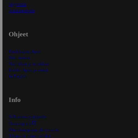
Myymälät
Asiakaspalvelu
Ohjeet
Ensitilaajan ohjeet
Näin maksat
Näin tilaat ja muokkaat
Kaikki ohjeet ja vinkit
In English
Info
S-Business yrityksille
Oiva-raportit
Osuuskauppojen yhteystiedot
Tilaus- ja toimitusehdot