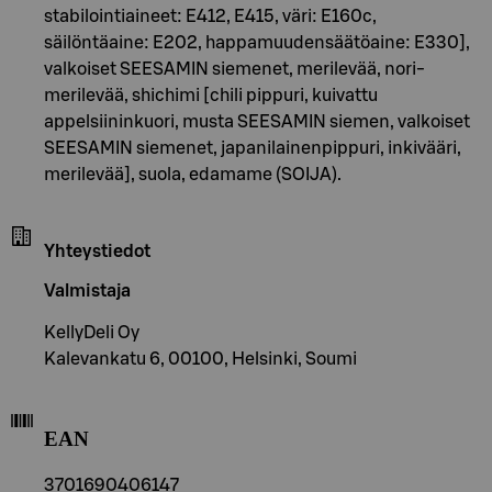
stabilointiaineet: E412, E415, väri: E160c,
säilöntäaine: E202, happamuudensäätöaine: E330],
valkoiset SEESAMIN siemenet, merilevää, nori-
merilevää, shichimi [chili pippuri, kuivattu
appelsiininkuori, musta SEESAMIN siemen, valkoiset
SEESAMIN siemenet, japanilainenpippuri, inkivääri,
merilevää], suola, edamame (SOIJA).
Yhteystiedot
Valmistaja
KellyDeli Oy
Kalevankatu 6, 00100, Helsinki, Soumi
EAN
3701690406147