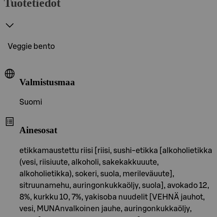
Tuotetiedot
Veggie bento
Valmistusmaa
Suomi
Ainesosat
etikkamaustettu riisi [riisi, sushi-etikka [alkoholietikka
(vesi, riisiuute, alkoholi, sakekakkuuute,
alkoholietikka), sokeri, suola, merileväuute],
sitruunamehu, auringonkukkaöljy, suola], avokado 12,
8%, kurkku 10, 7%, yakisoba nuudelit [VEHNÄ jauhot,
vesi, MUNAnvalkoinen jauhe, auringonkukkaöljy,