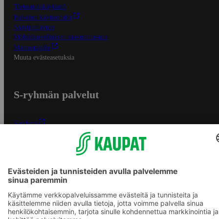
Tietosuojakäytäntö
Palvelun käyttöehdot
Saavutettavuus
Mobiilisovelluksen saavutettavuus
Mainostajalle
Muuta evästeasetuksia
S-ryhmän palvelut
S-ryhmä
Asiakasomistajuus
Yhteishyvä Ruoka -sovellus
S-ostoslista -sovellus
Prisma.fi
Sokos.fi
S-Pankki
Yhteishyvä
Sokos Hotels