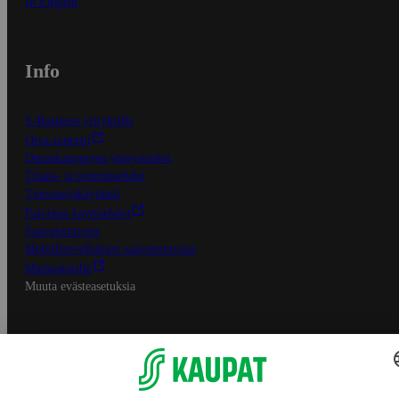
In English
Info
S-Business yrityksille
Oiva-raportit
Osuuskauppojen yhteystiedot
Tilaus- ja toimitusehdot
Tietosuojakäytäntö
Palvelun käyttöehdot
Saavutettavuus
Mobiilisovelluksen saavutettavuus
Mainostajalle
Muuta evästeasetuksia
S-ryhmän palvelut