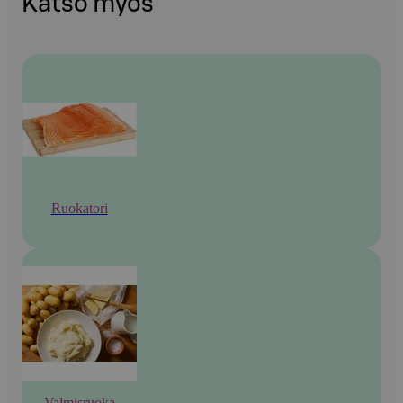
Katso myös
Ruokatori
Valmisruoka