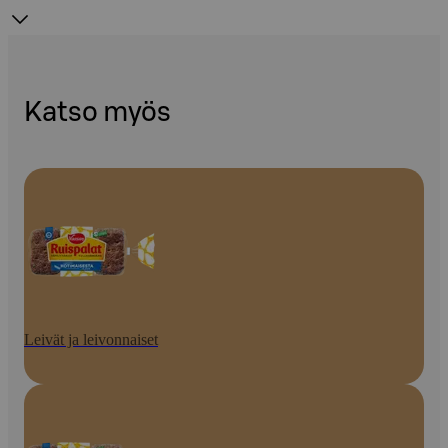
Katso myös
Leivät ja leivonnaiset