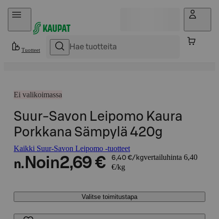
Hyppää sisältöön
Tuotteet
Ei valikoimassa
Suur-Savon Leipomo Kaura
Porkkana Sämpylä 420g
Kaikki Suur-Savon Leipomo -tuotteet
vertailuhinta 6,40
Noin
2,69 €
6,40 €/kg
n.
€/kg
Valitse toimitustapa