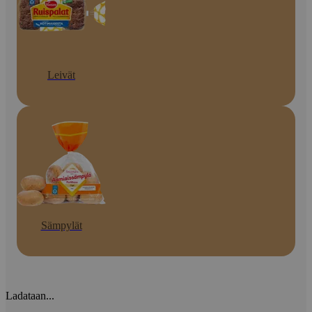
Leivät
Sämpylät
Ladataan...