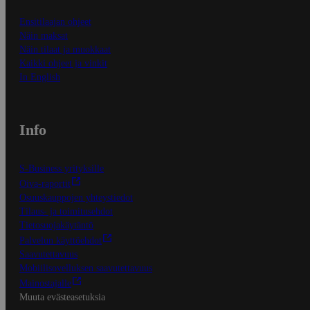
Ensitilaajan ohjeet
Näin maksat
Näin tilaat ja muokkaat
Kaikki ohjeet ja vinkit
In English
Info
S-Business yrityksille
Oiva-raportit
Osuuskauppojen yhteystiedot
Tilaus- ja toimitusehdot
Tietosuojakäytäntö
Palvelun käyttöehdot
Saavutettavuus
Mobiilisovelluksen saavutettavuus
Mainostajalle
Muuta evästeasetuksia