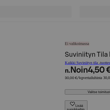
Ei valikoimassa
Suviniityn Til
Kaikki Suviniityn tila -tuotte
Noin
4,50 
n.
vertailuhinta 30,
30,00 €/kg
Valitse toimitu
Lisää
suosikkeihin,