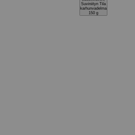
Suviniityn Tila
karhunvadelma
150 g