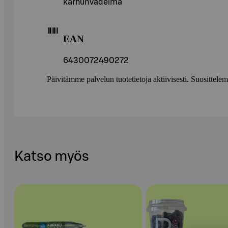
karhunvadelma
EAN
6430072490272
Päivitämme palvelun tuotetietoja aktiivisesti. Suositte
Katso myös