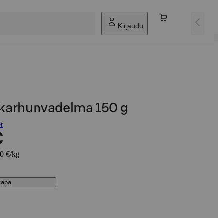
Kirjaudu
a karhunvadelma 150 g
et
€
00 €/kg
stapa