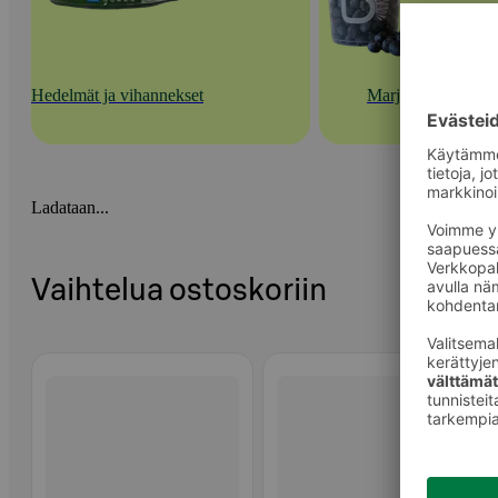
Hedelmät ja vihannekset
Marjat
Ladataan...
Vaihtelua ostoskoriin
Ohita listaus