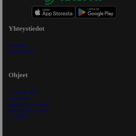
Yhteystiedot
Myymälät
Asiakaspalvelu
Ohjeet
Ensitilaajan ohjeet
Näin maksat
Näin tilaat ja muokkaat
Kaikki ohjeet ja vinkit
In English