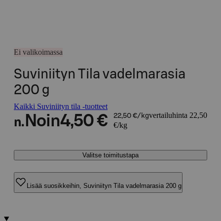
Ei valikoimassa
Suviniityn Tila vadelmarasia
200 g
Kaikki Suviniityn tila -tuotteet
vertailuhinta 22,50
Noin
4,50 €
22,50 €/kg
n.
€/kg
Valitse toimitustapa
Lisää suosikkeihin, Suviniityn Tila vadelmarasia 200 g