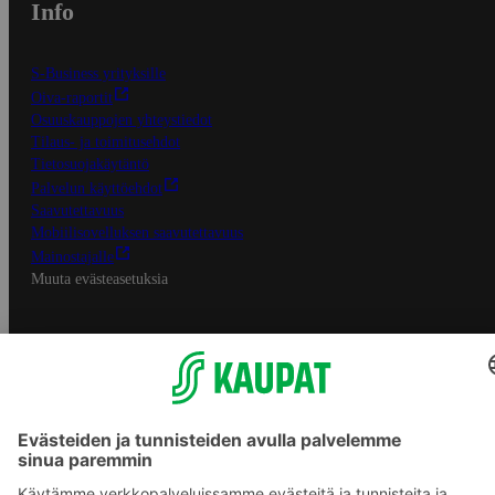
Info
S-Business yrityksille
Oiva-raportit
Osuuskauppojen yhteystiedot
Tilaus- ja toimitusehdot
Tietosuojakäytäntö
Palvelun käyttöehdot
Saavutettavuus
Mobiilisovelluksen saavutettavuus
Mainostajalle
Muuta evästeasetuksia
S-ryhmän palvelut
S-ryhmä
Asiakasomistajuus
Yhteishyvä Ruoka -sovellus