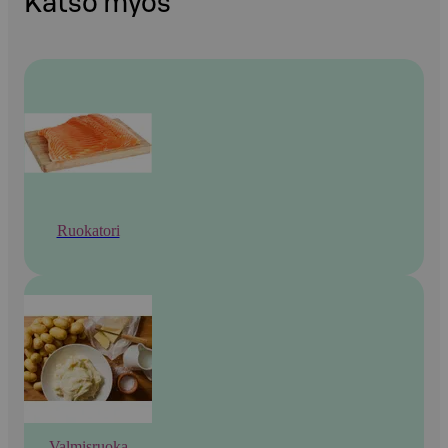
Katso myös
Ruokatori
Valmisruoka