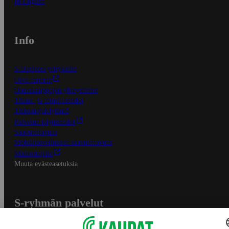
In English
Info
S-Business yrityksille
Oiva-raportit
Osuuskauppojen yhteystiedot
Tilaus- ja toimitusehdot
Tietosuojakäytäntö
Palvelun käyttöehdot
Saavutettavuus
Mobiilisovelluksen saavutettavuus
Mainostajalle
Muuta evästeasetuksia
S-ryhmän palvelut