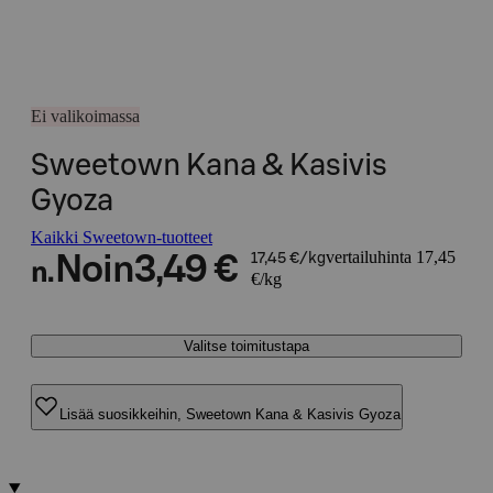
Ei valikoimassa
Sweetown Kana & Kasivis
Gyoza
Kaikki Sweetown-tuotteet
vertailuhinta 17,45
Noin
3,49 €
17,45 €/kg
n.
€/kg
Valitse toimitustapa
Lisää suosikkeihin, Sweetown Kana & Kasivis Gyoza