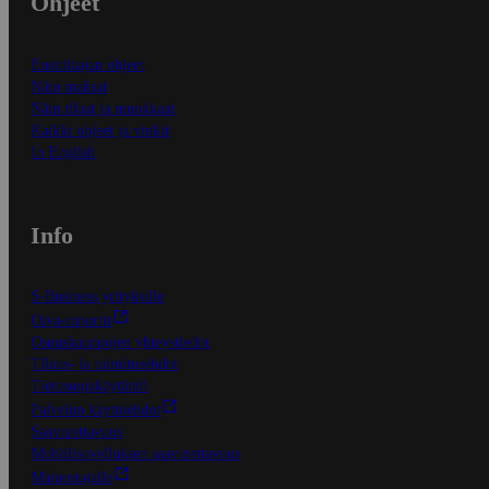
Ohjeet
Ensitilaajan ohjeet
Näin maksat
Näin tilaat ja muokkaat
Kaikki ohjeet ja vinkit
In English
Info
S-Business yrityksille
Oiva-raportit
Osuuskauppojen yhteystiedot
Tilaus- ja toimitusehdot
Tietosuojakäytäntö
Palvelun käyttöehdot
Saavutettavuus
Mobiilisovelluksen saavutettavuus
Mainostajalle