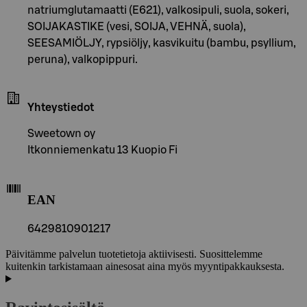
natriumglutamaatti (E621), valkosipuli, suola, sokeri,
SOIJAKASTIKE (vesi, SOIJA, VEHNÄ, suola),
SEESAMIÖLJY, rypsiöljy, kasvikuitu (bambu, psyllium,
peruna), valkopippuri.
Yhteystiedot
Sweetown oy
Itkonniemenkatu 13 Kuopio Fi
EAN
6429810901217
Päivitämme palvelun tuotetietoja aktiivisesti. Suosittelemme
kuitenkin tarkistamaan ainesosat aina myös myyntipakkauksesta.