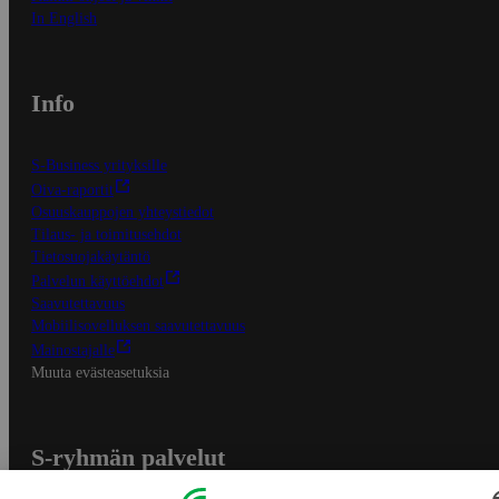
In English
Info
S-Business yrityksille
Oiva-raportit
Osuuskauppojen yhteystiedot
Tilaus- ja toimitusehdot
Tietosuojakäytäntö
Palvelun käyttöehdot
Saavutettavuus
Mobiilisovelluksen saavutettavuus
Mainostajalle
Muuta evästeasetuksia
S-ryhmän palvelut