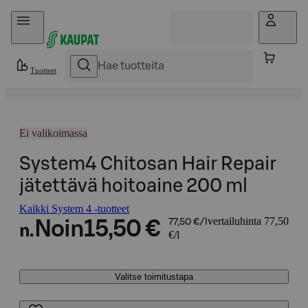
Hyppää sisältöön
Tuotteet
Ei valikoimassa
System4 Chitosan Hair Repair
jätettävä hoitoaine 200 ml
Kaikki System 4 -tuotteet
vertailuhinta 77,50
Noin
15,50 €
77,50 €/l
n.
€/l
Valitse toimitustapa