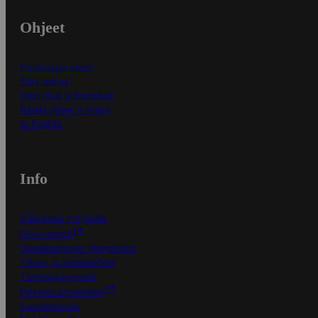
Ohjeet
Ensitilaajan ohjeet
Näin maksat
Näin tilaat ja muokkaat
Kaikki ohjeet ja vinkit
In English
Info
S-Business yrityksille
Oiva-raportit
Osuuskauppojen yhteystiedot
Tilaus- ja toimitusehdot
Tietosuojakäytäntö
Palvelun käyttöehdot
Saavutettavuus