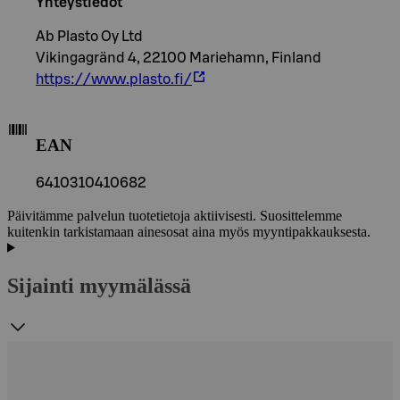
Yhteystiedot
Ab Plasto Oy Ltd
Vikingagränd 4, 22100 Mariehamn, Finland
https://www.plasto.fi/
EAN
6410310410682
Päivitämme palvelun tuotetietoja aktiivisesti. Suosittelemme
kuitenkin tarkistamaan ainesosat aina myös myyntipakkauksesta.
Sijainti myymälässä