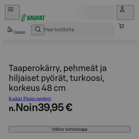
Hyppää sisältöön
Tuotteet
Taaperokärry, pehmeät ja
hiljaiset pyörät, turkoosi,
korkeus 48 cm
Kaikki Plasto-tuotteet
Noin
39,95 €
n.
Valitse toimitustapa