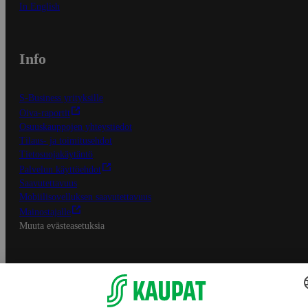
In English
Info
S-Business yrityksille
Oiva-raportit
Osuuskauppojen yhteystiedot
Tilaus- ja toimitusehdot
Tietosuojakäytäntö
Palvelun käyttöehdot
Saavutettavuus
Mobiilisovelluksen saavutettavuus
Mainostajalle
Muuta evästeasetuksia
S-ryhmän palvelut