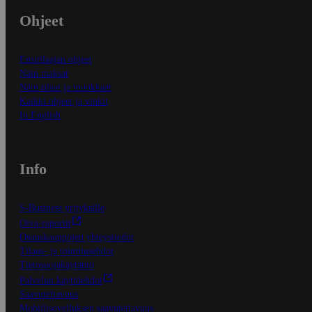
Ohjeet
Ensitilaajan ohjeet
Näin maksat
Näin tilaat ja muokkaat
Kaikki ohjeet ja vinkit
In English
Info
S-Business yrityksille
Oiva-raportit
Osuuskauppojen yhteystiedot
Tilaus- ja toimitusehdot
Tietosuojakäytäntö
Palvelun käyttöehdot
Saavutettavuus
Mobiilisovelluksen saavutettavuus