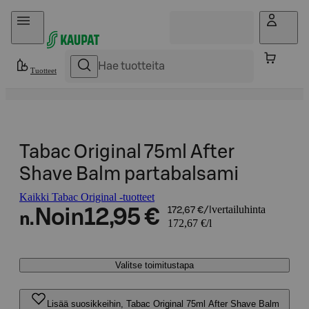
Hyppää sisältöön
Tuotteet
Tabac Original 75ml After
Shave Balm partabalsami
Kaikki Tabac Original -tuotteet
vertailuhinta
Noin
12,95 €
172,67 €/l
n.
172,67 €/l
Valitse toimitustapa
Lisää suosikkeihin, Tabac Original 75ml After Shave Balm