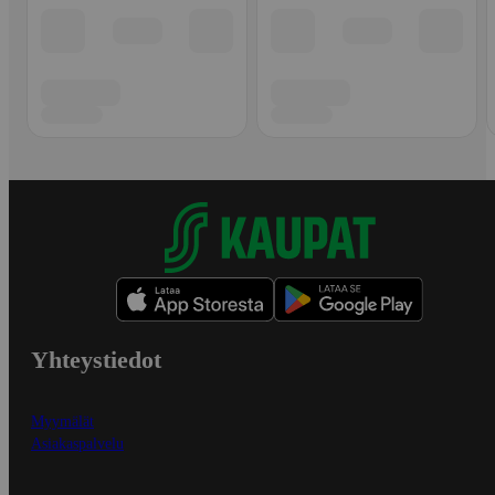
Yhteystiedot
Myymälät
Asiakaspalvelu