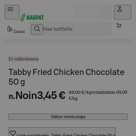
Hyppää sisältöön
Tuotteet
Ei valikoimassa
Tabby Fried Chicken Chocolate
50 g
vertailuhinta 69,00
Noin
3,45 €
69,00 €/kg
n.
€/kg
Valitse toimitustapa
Lisää suosikkeihin, Tabby Fried Chicken Chocolate 50 g