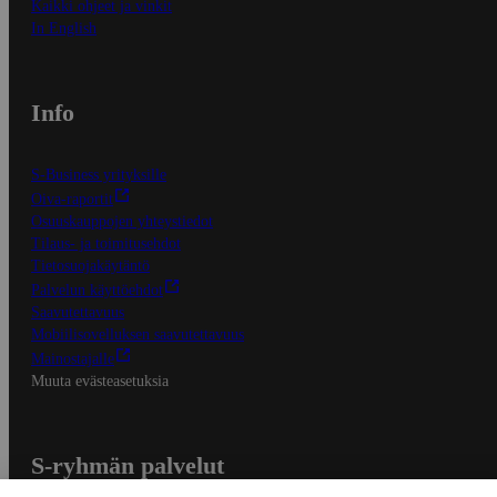
Kaikki ohjeet ja vinkit
In English
Info
S-Business yrityksille
Oiva-raportit
Osuuskauppojen yhteystiedot
Tilaus- ja toimitusehdot
Tietosuojakäytäntö
Palvelun käyttöehdot
Saavutettavuus
Mobiilisovelluksen saavutettavuus
Mainostajalle
Muuta evästeasetuksia
S-ryhmän palvelut