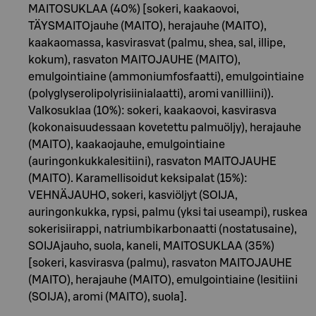
MAITOSUKLAA (40%) [sokeri, kaakaovoi,
TÄYSMAITOjauhe (MAITO), herajauhe (MAITO),
kaakaomassa, kasvirasvat (palmu, shea, sal, illipe,
kokum), rasvaton MAITOJAUHE (MAITO),
emulgointiaine (ammoniumfosfaatti), emulgointiaine
(polyglyserolipolyrisiinialaatti), aromi vanilliini)).
Valkosuklaa (10%): sokeri, kaakaovoi, kasvirasva
(kokonaisuudessaan kovetettu palmuöljy), herajauhe
(MAITO), kaakaojauhe, emulgointiaine
(auringonkukkalesitiini), rasvaton MAITOJAUHE
(MAITO). Karamellisoidut keksipalat (15%):
VEHNÄJAUHO, sokeri, kasviöljyt (SOIJA,
auringonkukka, rypsi, palmu (yksi tai useampi), ruskea
sokerisiirappi, natriumbikarbonaatti (nostatusaine),
SOIJAjauho, suola, kaneli, MAITOSUKLAA (35%)
[sokeri, kasvirasva (palmu), rasvaton MAITOJAUHE
(MAITO), herajauhe (MAITO), emulgointiaine (lesitiini
(SOIJA), aromi (MAITO), suola].