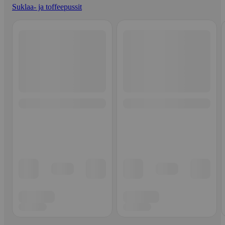
Suklaa- ja toffeepussit
Ohita listaus