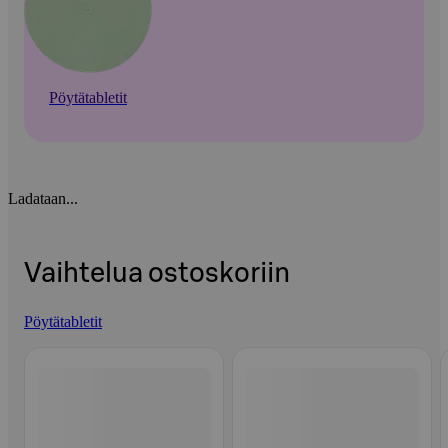
Pöytätabletit
Ladataan...
Vaihtelua ostoskoriin
Pöytätabletit
Ohita listaus