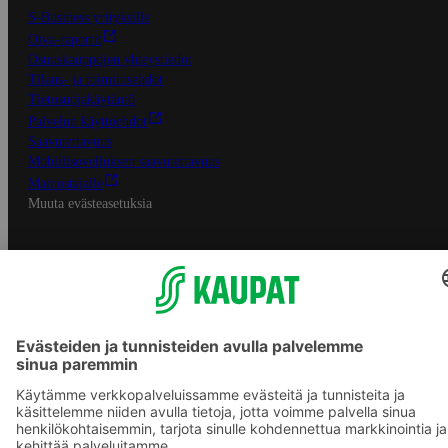
S-Business yrityksille
Oiva-raportit
Osuuskauppojen yhteystiedot
Tilaus- ja toimitusehdot
Tietosuojakäytäntö
Palvelun käyttöehdot
Saavutettavuus
Mobiilisovelluksen saavutettavuus
Mainostajalle
Muuta evästeasetuksia
S-ryhmän palvelut
S-ryhmä
Asiakasomistajuus
Yhteishyvä Ruoka -sovellus
S-ostoslista -sovellus
Prisma.fi