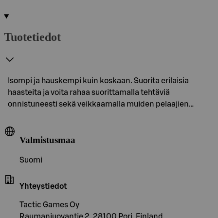
Tuotetiedot
Isompi ja hauskempi kuin koskaan. Suorita erilaisia
haasteita ja voita rahaa suorittamalla tehtäviä
onnistuneesti sekä veikkaamalla muiden pelaajien…
Valmistusmaa
Suomi
Yhteystiedot
Tactic Games Oy
Raumanjuovantie 2, 28100 Pori, Finland