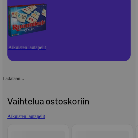
Aikuisten lautapelit
Ladataan...
Vaihtelua ostoskoriin
Aikuisten lautapelit
Ohita listaus