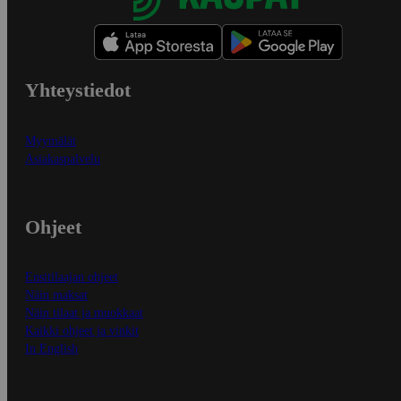
Yhteystiedot
Myymälät
Asiakaspalvelu
Ohjeet
Ensitilaajan ohjeet
Näin maksat
Näin tilaat ja muokkaat
Kaikki ohjeet ja vinkit
In English