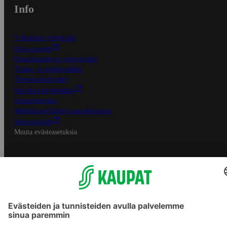
Info
S-Business yrityksille
Oiva-raportit
Osuuskauppojen yhteystiedot
Tilaus- ja toimitusehdot
Tietosuojakäytäntö
Palvelun käyttöehdot
Saavutettavuus
Mobiilisovelluksen saavutettavuus
Mainostajalle
Muuta evästeasetuksia
S-ryhmän palvelut
S-ryhmä
Asiakasomistajuus
Yhteishyvä Ruoka -sovellus