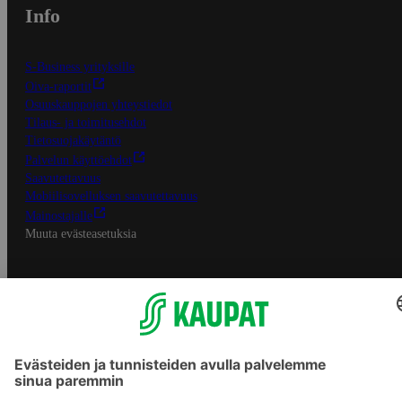
Info
S-Business yrityksille
Oiva-raportit
Osuuskauppojen yhteystiedot
Tilaus- ja toimitusehdot
Tietosuojakäytäntö
Palvelun käyttöehdot
Saavutettavuus
Mobiilisovelluksen saavutettavuus
Mainostajalle
Muuta evästeasetuksia
S-ryhmän palvelut
S-ryhmä
Asiakasomistajuus
Yhteishyvä Ruoka -sovellus