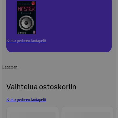
Koko perheen lautapelit
Ladataan...
Vaihtelua ostoskoriin
Koko perheen lautapelit
Ohita listaus