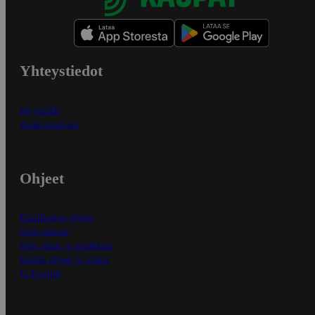
Yhteystiedot
Myymälät
Asiakaspalvelu
Ohjeet
Ensitilaajan ohjeet
Näin maksat
Näin tilaat ja muokkaat
Kaikki ohjeet ja vinkit
In English