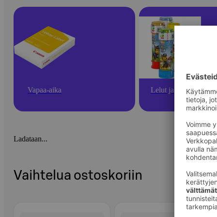
Vapaa-aika
Lelut ja pelit
Ladataan...
Vaihtelua ostoskoriin
Ohita listaus