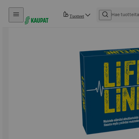
Hyppää sisältöön
Tuotteet