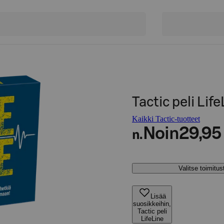
Tactic peli Lif
Kaikki Tactic-tuotteet
Noin
29,95
n.
Valitse toimitu
Lisää
suosikkeihin,
Tactic peli
LifeLine