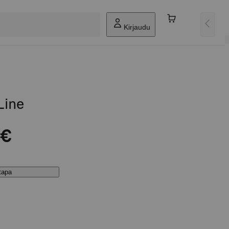
Kirjaudu
eLine
 €
stapa