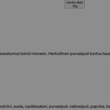
sipulia dippi
16g
oostumus toimii moneen. Herkullinen punasipuli tuntuu taust
kstriini, suola, rypälesokeri, punasipuli, valkosipuli, paprik