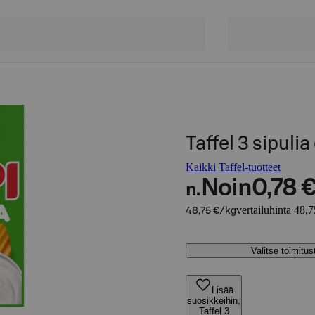
Taffel 3 sipulia
Kaikki Taffel-tuotteet
Noin
0,78 
n.
vertailuhinta 48,
48,75 €/kg
Valitse toimitu
Lisää
suosikkeihin,
Taffel 3