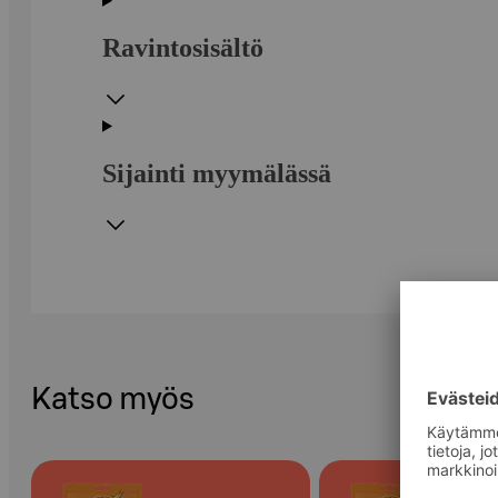
Ravintosisältö
Sijainti myymälässä
Katso myös