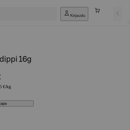
Kirjaudu
 dippi 16g
€
75 €/kg
stapa