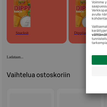
Snacksit
Dippijauheet
Ladataan...
Vaihtelua ostoskoriin
Ohita listaus