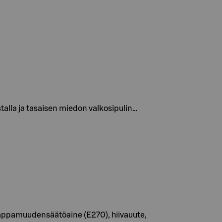
alla ja tasaisen miedon valkosipulin…
a, happamuudensäätöaine (E270), hiivauute,