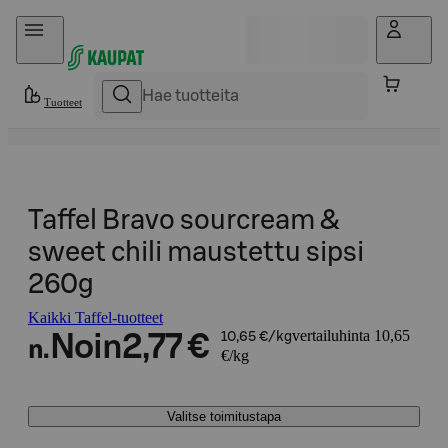
Hyppää sisältöön
Tuotteet
Taffel Bravo sourcream &
sweet chili maustettu sipsi
260g
Kaikki Taffel-tuotteet
vertailuhinta 10,65
Noin
2,77 €
10,65 €/kg
n.
€/kg
Valitse toimitustapa