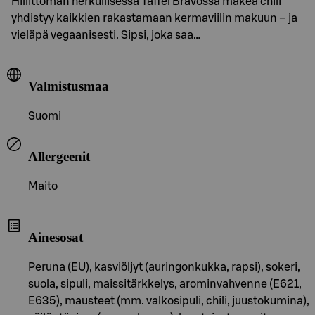
Hillittömän herkullisessa Taffel Bravossa makea chili
yhdistyy kaikkien rakastamaan kermaviilin makuun – ja
vieläpä vegaanisesti. Sipsi, joka saa…
Valmistusmaa
Suomi
Allergeenit
Maito
Ainesosat
Peruna (EU), kasviöljyt (auringonkukka, rapsi), sokeri,
suola, sipuli, maissitärkkelys, arominvahvenne (E621,
E635), mausteet (mm. valkosipuli, chili, juustokumina),