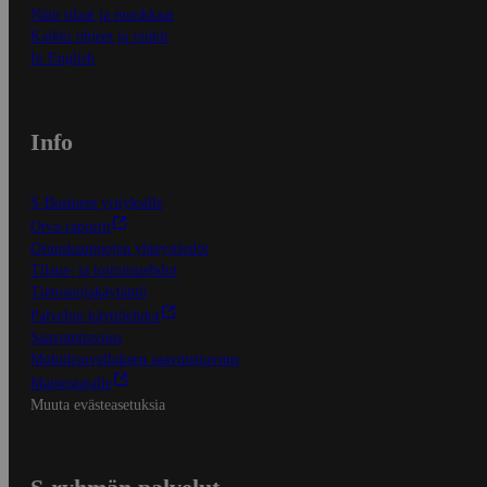
Näin tilaat ja muokkaat
Kaikki ohjeet ja vinkit
In English
Info
S-Business yrityksille
Oiva-raportit
Osuuskauppojen yhteystiedot
Tilaus- ja toimitusehdot
Tietosuojakäytäntö
Palvelun käyttöehdot
Saavutettavuus
Mobiilisovelluksen saavutettavuus
Mainostajalle
Muuta evästeasetuksia