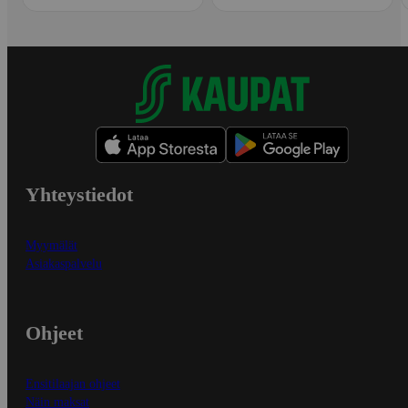
Yhteystiedot
Myymälät
Asiakaspalvelu
Ohjeet
Ensitilaajan ohjeet
Näin maksat