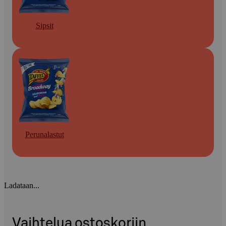
Sipsit
Perunalastut
Ladataan...
Vaihtelua ostoskoriin